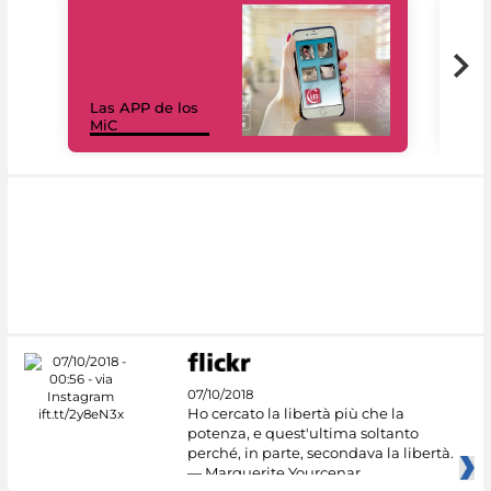
Las APP de los
I Mi
MiC
net
07/10/2018
Ho cercato la libertà più che la
potenza, e quest'ultima soltanto
perché, in parte, secondava la libertà.
— Marguerite Yourcenar