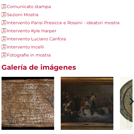
Comunicato stampa
Sezioni Mostra
Intervento Parisi Presicce e Rossini - ideatori mostra
Intervento Kyle Harper
Intervento Luciano Canfora
Intervento Incelli
Fotografie in mostra
Galería de imágenes