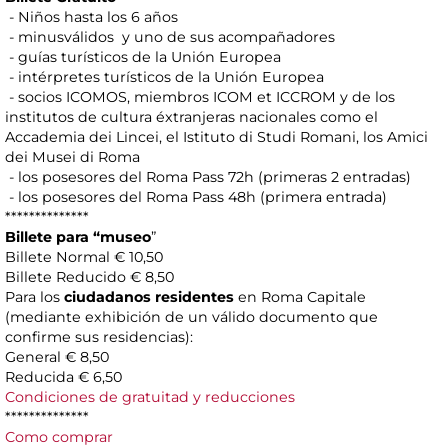
- Niños hasta los 6 años
- minusválidos y uno de sus acompañadores
- guías turísticos de la Unión Europea
- intérpretes turísticos de la Unión Europea
- socios ICOMOS, miembros ICOM et ICCROM y de los
institutos de cultura éxtranjeras nacionales como el
Accademia dei Lincei, el Istituto di Studi Romani, los Amici
dei Musei di Roma
- los posesores del Roma Pass 72h (primeras 2 entradas)
- los posesores del Roma Pass 48h (primera entrada)
**************
Billete para “museo
”
Billete Normal € 10,50
Billete Reducido € 8,50
Para los
ciudadanos residentes
en Roma Capitale
(mediante exhibición de un válido documento que
confirme sus residencias):
General € 8,50
Reducida € 6,50
Condiciones de gratuitad y reducciones
**************
Como comprar