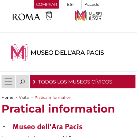
COMPRAR
Acceder
MUSEO DELL'ARA PACIS
TODOS LOS MUSEOS CÍVICOS
Home
>
Visita
>
Pratical information
You are here
Pratical information
Museo dell'Ara Pacis