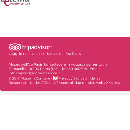
Leggi le recensioni su:
Museo dell'Ara Pacis
Museo dell'Ara Pacis, Lungotevere in Augusta corner to via
Tomacelli) - 00100 Roma (RM) - Tel.+39 060608 - Email:
info.arapacis@comune.roma.it
© 2017 Musei in Comune
/
Privacy
/
Exclusiòn de las
Responsabilidades
/
Credits
/
Accesibilidad del sitio web
/
XML-rss