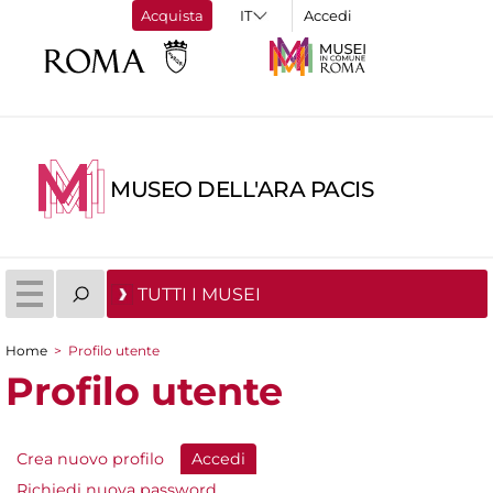
Acquista
Accedi
MUSEO DELL'ARA PACIS
TUTTI I MUSEI
Home
>
Profilo utente
Tu sei qui
Profilo utente
Crea nuovo profilo
Accedi
(scheda attiva)
Schede primarie
Richiedi nuova password