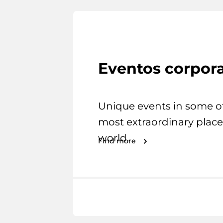
Eventos corpora
Unique events in some o
most extraordinary place
world.
Find more