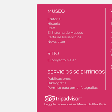
MUSEO
Editorial
I
Historia
Staff
S
El Sistema de Museos
Carta de los servicios
Newsletter
SITIO
El proyecto Meier
SERVICIOS SCIENTÍFICOS
Publicaciones
Bibliografía
Permiso para tomar fotografías
Leggi le recensioni su:
Museo dell'Ara Pacis