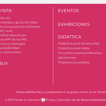
VISITA
EVENTOS
nfo útil
Entradas y guías de vídeo
EXHIBICIONES
ervicios para los visitantes
MIC card
Visitas educativas
DIDATTICA
Las APP de los MiC
Didáctica para las escuelas
Guìas y catàlogos
Accesibilidad
Didáctica para todos
Tu comentario
Encuentros para profesores y
estudiantes
Proyectos accesibles
BUY
Museo dell'Ara Pacis, Lungotevere in Augusta corner to via Tomace
© 2017 Musei in Comune
/
Privacy
/
Exclusiòn de las Responsabilidade