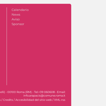
Calendario
News
Aviso
Sponsor
lli) - 00100 Roma (RM) - Tel.+39 060608 - Email:
info.arapacis@comune.roma.it
s
/
Credits
/
Accesibilidad del sitio web
/
XML-rss