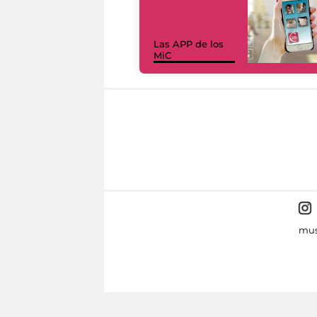
Las APP de los
MiC
mus