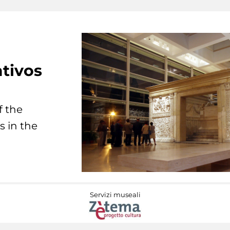
tivos
f the
s in the
Servizi museali