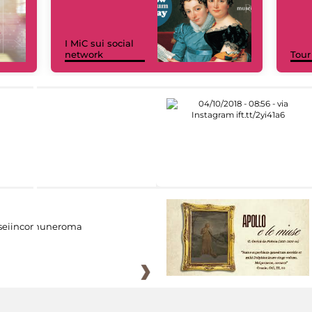
I MiC sui social
network
Tour
eiincomuneroma