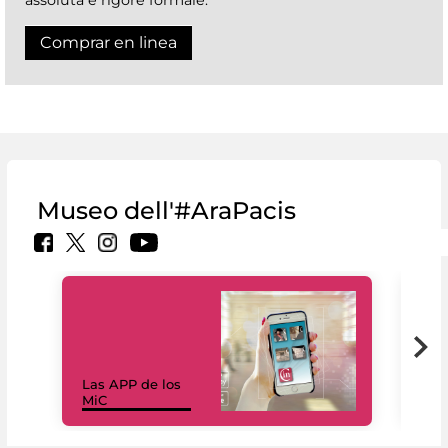
Comprar en linea
Museo dell'#AraPacis
Las APP de los
I Mi
MiC
net