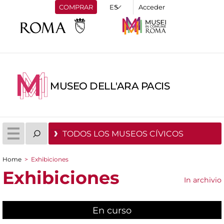
COMPRAR
Acceder
MUSEO DELL'ARA PACIS
TODOS LOS MUSEOS CÍVICOS
Home
>
Exhibiciones
You are here
Exhibiciones
In archivio
En curso
(active tab)