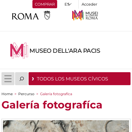
COMPRAR
Acceder
MUSEO DELL'ARA PACIS
TODOS LOS MUSEOS CÍVICOS
Home
>
Percurso
>
Galería fotografíca
You are here
Galería fotografíca