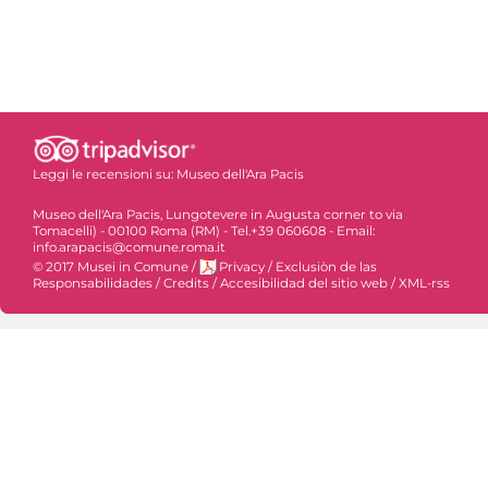
Leggi le recensioni su:
Museo dell'Ara Pacis
Museo dell'Ara Pacis, Lungotevere in Augusta corner to via
Tomacelli) - 00100 Roma (RM) - Tel.+39 060608 - Email:
info.arapacis@comune.roma.it
© 2017 Musei in Comune
/
Privacy
/
Exclusiòn de las
Responsabilidades
/
Credits
/
Accesibilidad del sitio web
/
XML-rss