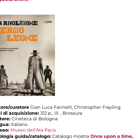
ore/curatore
Gian Luca Farinelli, Christopher Frayling
i di acquisizione:
312 p., ill. , Brossura
tore:
Cineteca di Bologna
ngua:
italiano
seo:
Museo dell'Ara Pacis
ologia guida/catalogo:
Catalogo mostra
Once upon a time,