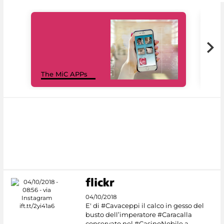
MiC
The MiC APPs
net
04/10/2018
E' di #Cavaceppi il calco in gesso del
busto dell’imperatore #Caracalla
conservato nel #CasinoNobile a