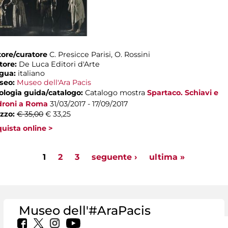
ore/curatore
C. Presicce Parisi, O. Rossini
tore:
De Luca Editori d'Arte
ngua:
italiano
seo:
Museo dell'Ara Pacis
ologia guida/catalogo:
Catalogo mostra
Spartaco. Schiavi e
droni a Roma
31/03/2017 - 17/09/2017
zzo:
€ 35,00
€ 33,25
uista online >
ages
1
2
3
seguente ›
ultima »
Museo dell'#AraPacis