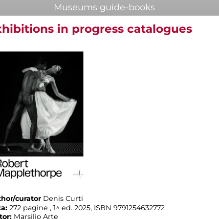
Museums guide-books
hibitions in progress catalogues
hor/curator
Denis Curti
ta:
272 pagine , 1^ ed. 2025, ISBN 9791254632772
tor:
Marsilio Arte