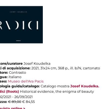
ore/curatore
Josef Koudelka
i di acquisizione:
2021, 31x24 cm, 368 p., ill. b/N, cartonato
tore:
Contrasto
ngua:
italiano
seo:
Museo dell'Ara Pacis
ologia guida/catalogo:
Catalogo mostra
Josef Koudelka.
ici (Roots)
Historical evidence, the enigma of beauty
02/2021 - 26/09/2021
zzo:
€ 89,00
€ 84,55
uista online >