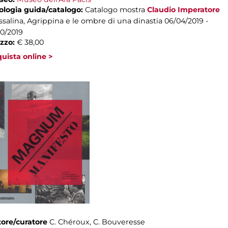
ologia guida/catalogo:
Catalogo mostra
Claudio Imperatore
salina, Agrippina e le ombre di una dinastia
06/04/2019 -
10/2019
zzo:
€ 38,00
uista online >
ore/curatore
C. Chéroux, C. Bouveresse