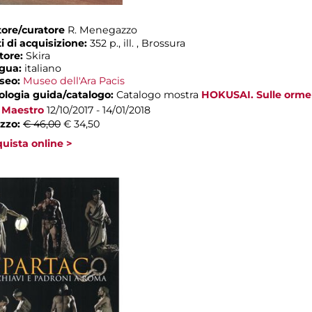
ore/curatore
R. Menegazzo
i di acquisizione:
352 p., ill. , Brossura
tore:
Skira
ngua:
italiano
seo:
Museo dell'Ara Pacis
ologia guida/catalogo:
Catalogo mostra
HOKUSAI. Sulle orme
 Maestro
12/10/2017 - 14/01/2018
zzo:
€ 46,00
€ 34,50
uista online >