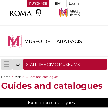
PURCHASE
Log In
MUSEO DELL'ARA PACIS
ALL THE CIVIC MUSEUMS
Home
>
Visit
>
Guides and catalogues
You are here
Guides and catalogues
Exhibition catalogues
(active tab)