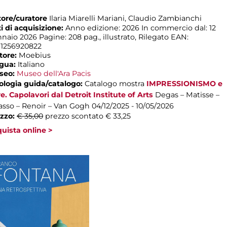
ore/curatore
Ilaria Miarelli Mariani, Claudio Zambianchi
i di acquisizione:
Anno edizione: 2026 In commercio dal: 12
naio 2026 Pagine: 208 pag., illustrato, Rilegato EAN:
1256920822
tore:
Moebius
ngua:
Italiano
seo:
Museo dell'Ara Pacis
ologia guida/catalogo:
Catalogo mostra
IMPRESSIONISMO e
re. Capolavori dal Detroit Institute of Arts
Degas – Matisse –
asso – Renoir – Van Gogh
04/12/2025 - 10/05/2026
zzo:
€ 35,00
prezzo scontato € 33,25
uista online >