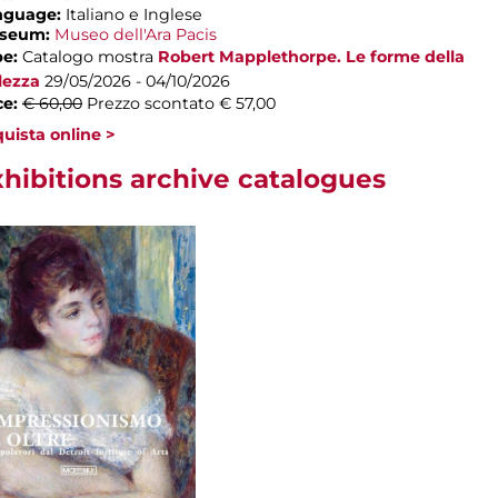
nguage:
Italiano e Inglese
seum:
Museo dell'Ara Pacis
pe:
Catalogo mostra
Robert Mapplethorpe. Le forme della
lezza
29/05/2026 - 04/10/2026
ce:
€ 60,00
Prezzo scontato € 57,00
uista online >
hibitions archive catalogues