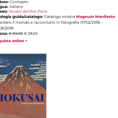
tore:
Contrasto
ngua:
italiano
seo:
Museo dell'Ara Pacis
ologia guida/catalogo:
Catalogo mostra
Magnum Manifesto
rdare il mondo e raccontarlo in fotografia
07/02/2018 -
06/2018
zzo:
€ 69,00
€ 58,65
uista online >