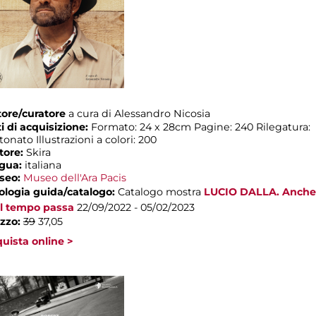
ore/curatore
a cura di Alessandro Nicosia
i di acquisizione:
Formato: 24 x 28cm Pagine: 240 Rilegatura:
tonato Illustrazioni a colori: 200
tore:
Skira
ngua:
italiana
seo:
Museo dell'Ara Pacis
ologia guida/catalogo:
Catalogo mostra
LUCIO DALLA. Anche
il tempo passa
22/09/2022 - 05/02/2023
zzo:
39
37,05
uista online >