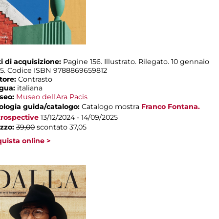
i di acquisizione:
Pagine 156. Illustrato. Rilegato. 10 gennaio
5. Codice ISBN 9788869659812
tore:
Contrasto
ngua:
italiana
seo:
Museo dell'Ara Pacis
ologia guida/catalogo:
Catalogo mostra
Franco Fontana.
rospective
13/12/2024 - 14/09/2025
zzo:
39,00
scontato 37,05
uista online >