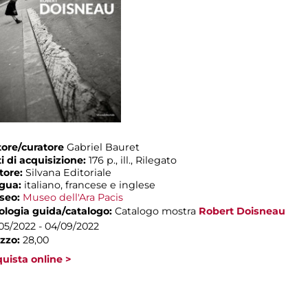
ore/curatore
Gabriel Bauret
i di acquisizione:
176 p., ill., Rilegato
tore:
Silvana Editoriale
ngua:
italiano, francese e inglese
seo:
Museo dell'Ara Pacis
ologia guida/catalogo:
Catalogo mostra
Robert Doisneau
05/2022 - 04/09/2022
zzo:
28,00
uista online >