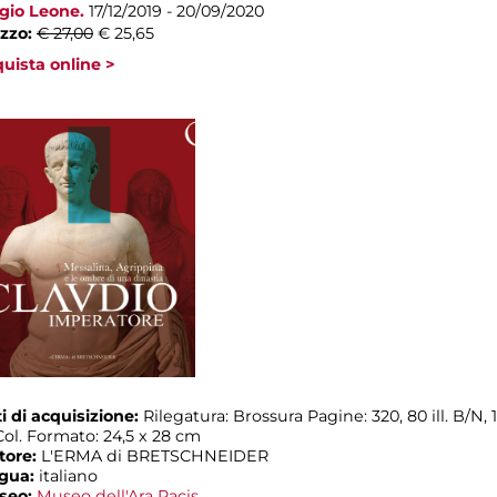
gio Leone.
17/12/2019 - 20/09/2020
zzo:
€ 27,00
€ 25,65
uista online >
i di acquisizione:
Rilegatura: Brossura Pagine: 320, 80 ill. B/N, 1
. Col. Formato: 24,5 x 28 cm
tore:
L'ERMA di BRETSCHNEIDER
ngua:
italiano
seo:
Museo dell'Ara Pacis