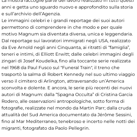
La mostra raccoglie parte del lavoro realizzato in tutti questi
anni e getta uno sguardo nuovo e approfondito sulla storia
e sull’archivio dell’Agenzia.
Le immagini celebri e i grandi reportage dei suoi autori
permettono di comprendere in che modo e per quale
motivo Magnum sia diventata diversa, unica e leggendaria.
Dal reportage sui lavoratori immigrati negli USA, realizzato
da Eve Arnold negli anni Cinquanta, ai ritratti di “famiglia”,
teneri e intimi, di Elliott Erwitt; dalle celebri immagini degli
zingari di Josef Koudelka, fino alla toccante serie realizzata
nel 1968 da Paul Fusco sul "Funeral Train", il treno che
trasportò la salma di Robert Kennedy nel suo ultimo viaggio
verso il cimitero di Arlington, attraversando un’America
sconvolta e dolente. E ancora, le serie più recenti dei nuovi
autori di Magnum: dalla “Spagna Occulta” di Cristina Garcia
Rodero, alle osservazioni antropologiche, sotto forma di
fotografie, realizzate nel mondo da Martin Parr; dalla cruda
attualità del Sud America documentato da Jérôme Sessini,
fino al Mar Mediterraneo, tenebroso e incerto nelle notti dei
migranti, fotografato da Paolo Pellegrin.