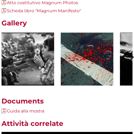
Atto costitutivo Magnum Photos
Scheda libro "Magnum Manifesto"
Gallery
Documents
Guida alla mostra
Attività correlate