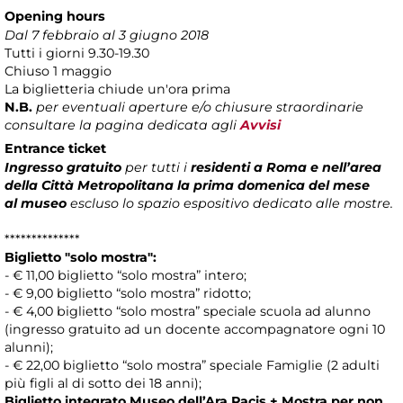
Opening hours
Dal 7 febbraio al 3 giugno 2018
Tutti i giorni 9.30-19.30
Chiuso 1 maggio
La biglietteria chiude un'ora prima
N.B.
per eventuali aperture e/o chiusure straordinarie
consultare la pagina dedicata agli
Avvisi
Entrance ticket
Ingresso gratuito
per tutti i
residenti a Roma e nell’area
della Città Metropolitana la prima domenica del mese
al museo
escluso lo spazio espositivo dedicato alle mostre.
**************
Biglietto "solo mostra":
- € 11,00 biglietto “solo mostra” intero;
- € 9,00 biglietto “solo mostra” ridotto;
- € 4,00 biglietto “solo mostra” speciale scuola ad alunno
(ingresso gratuito ad un docente accompagnatore ogni 10
alunni);
- € 22,00 biglietto “solo mostra” speciale Famiglie (2 adulti
più figli al di sotto dei 18 anni);
Biglietto integrato Museo dell’Ara Pacis + Mostra per non