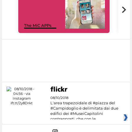
MiC
The MiC APPs
net
08/10/2018
L'area trapezoidale di #piazza del
#Campidoglio è delimitata dai due
edifici dei #MuseiCapitolini
contrapposti, che con le