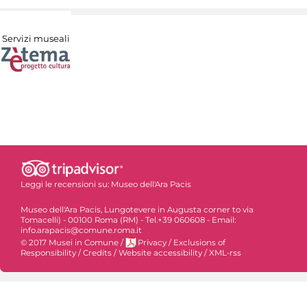
Servizi museali
Leggi le recensioni su:
Museo dell'Ara Pacis
Museo dell'Ara Pacis, Lungotevere in Augusta corner to via
Tomacelli) - 00100 Roma (RM) - Tel.+39 060608 - Email:
info.arapacis@comune.roma.it
© 2017 Musei in Comune
/
Privacy
/
Exclusions of
Responsibility
/
Credits
/
Website accessibility
/
XML-rss