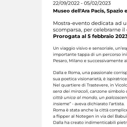
22/09/2022 - 05/02/2023
Museo dell'Ara Pacis,
Spazio e
Mostra-evento dedicata ad uno
scomparsa, per celebrarne i
Prorogata al 5 febbraio 202
Un viaggio visivo e sensoriale, un’es
importante tappa di un percorso iniz
Pesaro, Milano e successivamente all
Dalla e Roma, una passionale corris
sua poetica visionarietà, è ispiratrice
Nel quartiere di Trastevere, in Vico
sera dei miracoli
, canzone simbolo d
città unica al mondo, un palcoscenico
insieme
” - aveva dichiarato l’artista.
Roma è stata anche la città complice
a flipper al Notegen in via del Babu
Dalla ha creato indimenticabili pietr