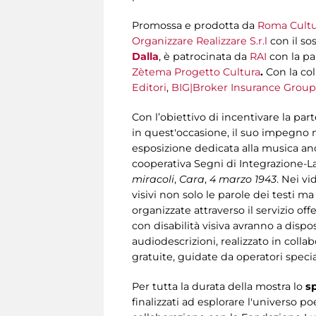
Promossa e prodotta da
Roma Cultur
Organizzare Realizzare S.r.l
con il s
Dalla
, è patrocinata da
RAI
con la pa
Zètema Progetto Cultura
.
Con la co
Editori
,
BIG|Broker Insurance Group
Con l’obiettivo di incentivare la parte
in quest'occasione, il suo impegno n
esposizione dedicata alla musica anch
cooperativa Segni di Integrazione-Laz
miracoli
,
Cara
,
4 marzo 1943
. Nei v
visivi non solo le parole dei testi m
organizzate attraverso il servizio of
con disabilità visiva avranno a dispos
audiodescrizioni, realizzato in collab
gratuite, guidate da operatori special
Per tutta la durata della mostra lo
s
finalizzati ad esplorare l'universo po