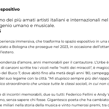
spositivo
 dei più amati artisti italiani e internazionali ne
l genio umano e musicale.
3
perienza immersiva, che trasforma lo spazio espositivo in una s
iato a Bologna che prosegue nel 2023, in occasione dell’ottant
’estero.
pondenza d’amore, anni memorabili per il cantautore. L’Urbe 
 di canzoni scritte tra i vicoli nelle "notti dei miracoli", è magic
lo del Buco 7, dove abitò fino alla metà degli anni ‘80, campeg
el suo legame con la città. “
Mi stupisco sempre più del rapp
 straordinario che unisce tutte le classi sociali, in cui non c’
 di incontri memorabili, due su tutti: Federico Fellini e Andy W
ino, senza sapere chi fosse. Gigantesco poeta che ha cambiato 
e miliari nella storia della musica e vinto numerosi premi, tra