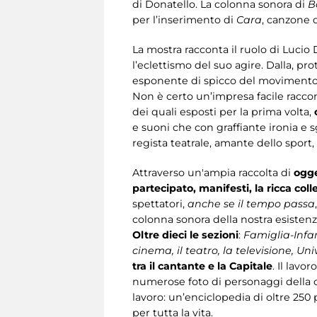
di Donatello. La colonna sonora di
B
per l’inserimento di
Cara
, canzone 
La mostra racconta il ruolo di Lucio 
l’eclettismo del suo agire. Dalla, pr
esponente di spicco del movimento 
Non è certo un’impresa facile raccon
dei quali esposti per la prima volta,
e suoni che con graffiante ironia e 
regista teatrale, amante dello sport
Attraverso un'ampia raccolta di
ogge
partecipato, manifesti, la ricca colle
spettatori,
anche se il tempo passa
colonna sonora della nostra esistenz
Oltre dieci le sezioni
:
Famiglia-Infanz
cinema, il teatro, la televisione, U
tra il cantante e la Capitale
. Il lav
numerose foto di personaggi della c
lavoro: un’enciclopedia di oltre 250
per tutta la vita.