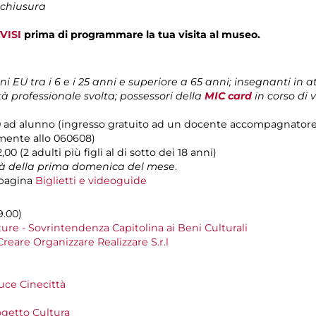
 chiusura
VISI
prima di programmare la tua visita al museo.
ni EU tra i 6 e i 25 anni e superiore a 65 anni; insegnanti in at
 professionale svolta; possessori della
MIC card
in corso di 
 ad alunno (ingresso gratuito ad un docente accompagnatore 
amente allo 060608)
2,00 (2 adulti più figli al di sotto dei 18 anni)
ità della prima domenica del mese
.
 pagina
Biglietti e videoguide
9.00)
re - Sovrintendenza Capitolina ai Beni Culturali
Creare Organizzare Realizzare S.r.l
uce Cinecittà
getto Cultura