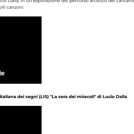
io Dalla, in un’esplorazione del percorso artistico del canta
bili canzoni.
taliana dei segni (LIS) "La sera dei miracoli" di Lucio Dalla