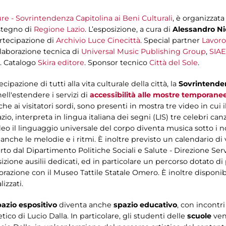
e - Sovrintendenza Capitolina ai Beni Culturali
, è organizzata
ostegno di
Regione Lazio
. L’esposizione, a cura di
Alessandro Ni
rtecipazione di
Archivio Luce Cinecittà
. Special partner
Lavoro
llaborazione tecnica di
Universal Music Publishing Group
,
SIAE
. Catalogo
Skira editore
. Sponsor tecnico
Città del Sole
.
cipazione di tutti alla vita culturale della città, la
Sovrintende
ell'estendere i servizi di
accessibilità
alle mostre temporane
e ai visitatori sordi, sono presenti in mostra tre video in cui i
io, interpreta in lingua italiana dei segni (LIS) tre celebri can
ideo il linguaggio universale del corpo diventa musica sotto i n
a anche le melodie e i ritmi. È inoltre previsto un calendario di 
ferto dal Dipartimento Politiche Sociali e Salute - Direzione Se
izione ausilii dedicati, ed in particolare un percorso dotato di p
orazione con il Museo Tattile Statale Omero. È inoltre disponibil
izzati.
pazio espositivo
diventa anche
spazio educativo
, con incontri 
etico di Lucio Dalla. In particolare, gli studenti delle
scuole
ven