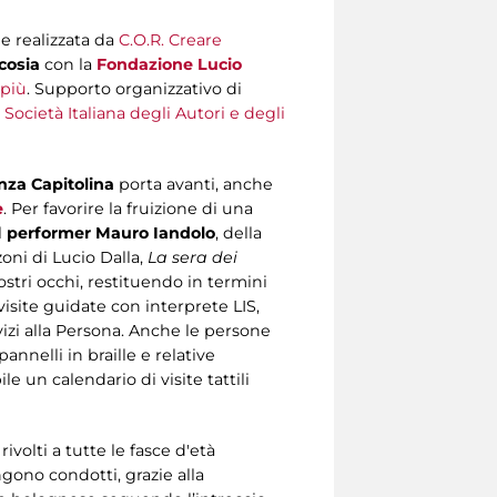
 e realizzata da
C.O.R. Creare
cosia
con la
Fondazione Lucio
più
. Supporto organizzativo di
 Società Italiana degli Autori e degli
nza Capitolina
porta avanti, anche
e
. Per favorire la fruizione di una
l
performer Mauro Iandolo
, della
zoni di Lucio Dalla,
La sera dei
ostri occhi, restituendo in termini
visite guidate con interprete LIS,
rvizi alla Persona. Anche le persone
annelli in braille e relative
e un calendario di visite tattili
rivolti a tutte le fasce d'età
gono condotti, grazie alla