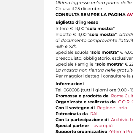
Ultimo ingresso un'ora prima della
Chiuso il 25 dicembre
CONSULTA SEMPRE LA PAGINA
AV
Biglietto d'ingresso
Intero € 13,00
"solo mostra"
Ridotto € 11,00
"solo mostra"
:
cittadi
di documento comprovante l’attività
48h e 72h.
Speciale scuola
"solo mostra"
€ 4,00
preacquisto, obbligatorio, esclusiv
Speciale Famiglie
"solo mostra
" € 2
La mostra non rientra nelle gratu
Per maggiori dettagli consultare la
Informazioni
Tel. 060608 (tutti i giorni ore 9.00 - 1
Promossa e prodotta da
Roma Cultu
Organizzata e realizzata da
C.O.R. 
Con il sostegno di
Regione Lazio
Patrocinata da
RAI
Con la partecipazione di
Archivio L
Special partner
Lavoropiù
Supporto organizzativo
Zètema Pro