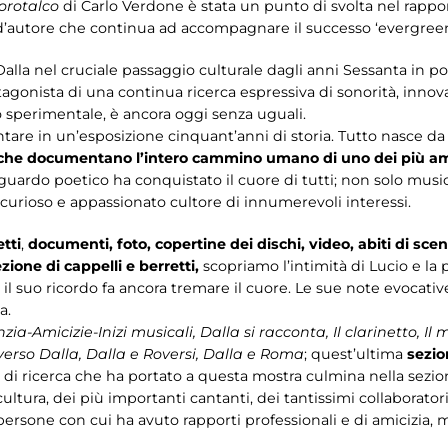
orotalco
di Carlo Verdone è stata un punto di svolta nel rappo
d’autore che continua ad accompagnare il successo ‘evergreen’
Dalla nel cruciale passaggio culturale dagli anni Sessanta in p
otagonista di una continua ricerca espressiva di sonorità, innova
sperimentale, è ancora oggi senza uguali.
tare in un’esposizione cinquant’anni di storia. Tutto nasce da 
che documentano l’intero cammino umano di uno dei più amati
sguardo poetico ha conquistato il cuore di tutti; non solo music
, curioso e appassionato cultore di innumerevoli interessi.
tti
,
documenti, foto, copertine dei dischi, video, abiti di scen
zione di cappelli e berretti,
scopriamo l’intimità di Lucio e la
, il suo ricordo fa ancora tremare il cuore. Le sue note evocati
a.
ia-Amicizie-Inizi musicali, Dalla si racconta, Il clarinetto, Il
niverso Dalla, Dalla e Roversi, Dalla e Roma
; quest’ultima
sezio
oro di ricerca che ha portato a questa mostra culmina nella sezi
ultura, dei più importanti cantanti, dei tantissimi collaborat
 persone con cui ha avuto rapporti professionali e di amicizia, 