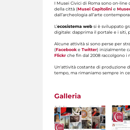
I Musei Civici di Roma sono on-line
della città (
Musei Capitolini
e
Museo
dall’archeologia all’arte contempor
L’
ecosistema web
si è sviluppato g
digitale: dapprima il portale e i siti, 
Alcune attività si sono perse per st
(
Facebook
e
Twitter
)
inizialmente c
Flickr
che fin dal 2008 raccolgono i 
Un'attività costante di produzione de
tempo, ma rimaniamo sempre in cerc
Galleria