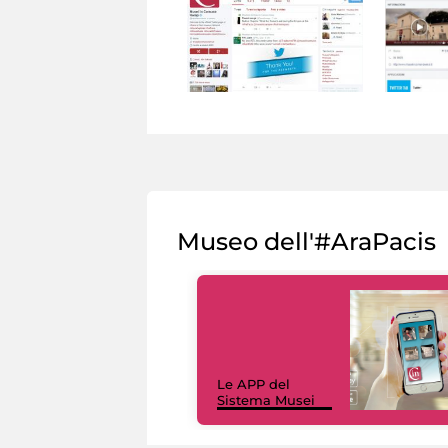
Museo dell'#AraPacis
Le APP del
Sistema Musei