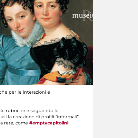
he per le interazioni e
ndo rubriche e seguendo le
li la creazione di profili “informali”,
lla rete, come
#emptycapitolini
,