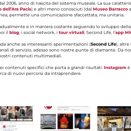
 dal 2006, anno di nascita del sistema museale. La sua caratte
 dell’Ara Pacis
) e altri meno conosciuti (dal
Museo Barracco
a
anea, permette una comunicazione sfaccettata, ma unitaria.
radualmente e in maniera costante seguendo lo sviluppo della
poi il
blog
, i social network, i
tour virtuali
, Second Life, l’
app M
rada anche se interessanti sperimentazioni (
Second Life
), altr
anali di servizio, adesso sono nostre punte di diamante. Da no
nostri contenuti multimediali.
i contenuti specifici che porta a grandi risultati:
Instagram
è 
a di nuovi percorsi da intraprendere.