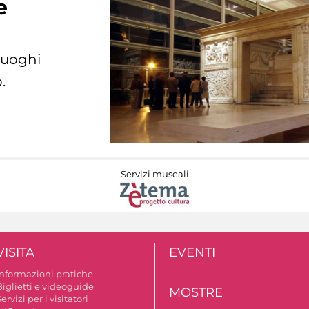
e
 luoghi
.
Servizi museali
VISITA
EVENTI
Informazioni pratiche
Biglietti e videoguide
MOSTRE
ervizi per i visitatori