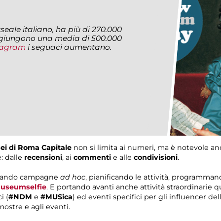
seale italiano, ha più di 270.000
iungono una media di 500.000
tagram
i seguaci aumentano.
ei di Roma Capitale
non si limita ai numeri, ma è notevole anc
: dalle
recensioni
, ai
commenti
e alle
condivisioni
.
 creando campagne
ad hoc
, pianificando le attività, programma
useumselfie
. E portando avanti anche attività straordinarie qua
i (
#NDM
e
#MUSica
) ed eventi specifici per gli influencer de
mostre e agli eventi.