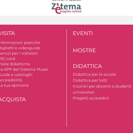
VISITA
EVENTI
Informazioni pratiche
Biglietti e videoguide
MOSTRE
ervizi per i visitatori
MIC card
isite didattiche
DIDATTICA
Le APP del Sistema Musei
Didattica per le scuole
Guide e cataloghi
ccessibilità
Didattica per tutti
La tua opinione
Incontri per docenti e studenti
universitari
Progetti accessibili
ACQUISTA