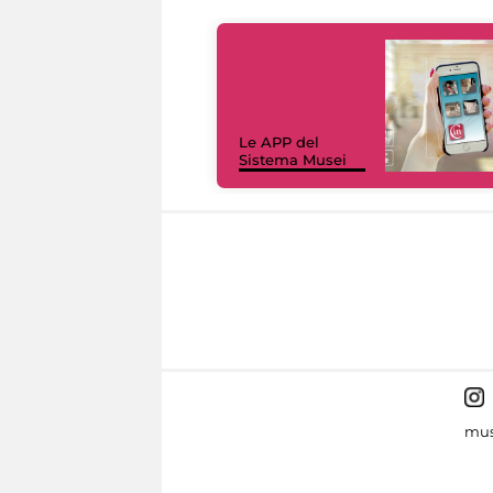
Le APP del
Sistema Musei
mus