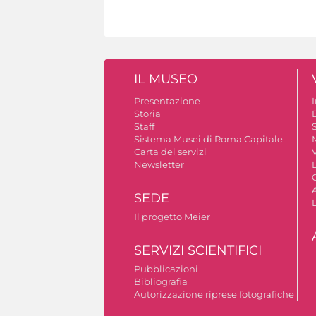
IL MUSEO
Presentazione
Storia
Staff
S
Sistema Musei di Roma Capitale
Carta dei servizi
V
Newsletter
A
SEDE
Il progetto Meier
SERVIZI SCIENTIFICI
Pubblicazioni
Bibliografia
Autorizzazione riprese fotografiche