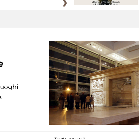
e
 luoghi
.
Servizi museali