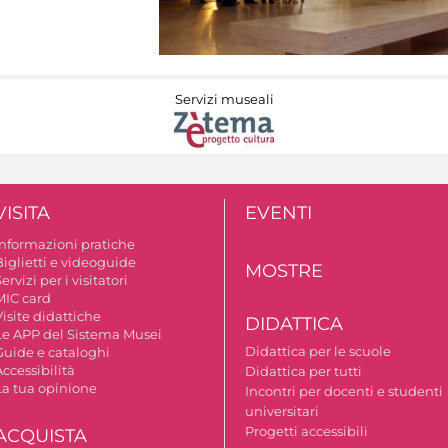
Servizi museali
VISITA
EVENTI
Informazioni pratiche
Biglietti e videoguide
MOSTRE
ervizi per i visitatori
MIC card
isite didattiche
DIDATTICA
Le APP del Sistema Musei
Didattica per le scuole
Guide e cataloghi
ccessibilità
Didattica per tutti
La tua opinione
Incontri per docenti e studenti
universitari
Progetti accessibili
ACQUISTA