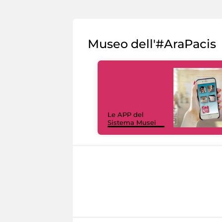
Museo dell'#AraPacis
Le APP del
Sistema Musei