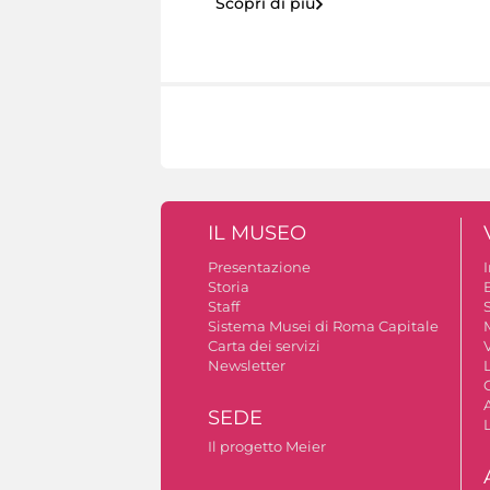
Scopri di più
IL MUSEO
Presentazione
Storia
Staff
S
Sistema Musei di Roma Capitale
Carta dei servizi
V
Newsletter
A
SEDE
Il progetto Meier