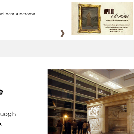
eiincomuneroma
e
 luoghi
.