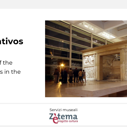
tivos
f the
s in the
Servizi museali