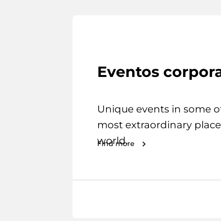
Eventos corpora
Unique events in some o
most extraordinary place
world.
Find more