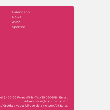
Calendario
News
Aviso
Sponsor
lli) - 00100 Roma (RM) - Tel.+39 060608 - Email:
info.arapacis@comune.roma.it
s
/
Credits
/
Accesibilidad del sitio web
/
XML-rss