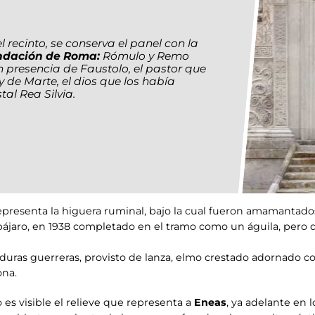
el recinto, se conserva el panel con la
undación de Roma:
Rómulo y Remo
presencia de Faustolo, el pastor que
y de Marte, el dios que los había
al Rea Silvia.
epresenta la higuera ruminal, bajo la cual fueron amamantados
pájaro, en 1938 completado en el tramo como un águila, pero q
iduras guerreras, provisto de lanza, elmo crestado adornado co
ona.
o es visible el relieve que representa a
Eneas
, ya adelante en 