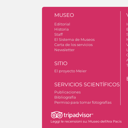
MUSEO
Editorial
I
Historia
Staff
S
El Sistema de Museos
Carta de los servicios
Newsletter
SITIO
El proyecto Meier
SERVICIOS SCIENTÍFICOS
Publicaciones
Bibliografía
Permiso para tomar fotografías
Leggi le recensioni su:
Museo dell'Ara Pacis