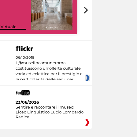
Google Arts &
 Virtuale
Culture
06/10/2018
I @museiincomuneroma
costituiscono un’offerta culturale
varia ed eclettica per il prestigio e
la particolarità delle sedi, per
23/06/2026
Sentire e raccontare il museo:
Liceo Linguistico Lucio Lombardo
Radice