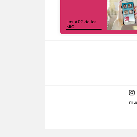
Las APP de los
MiC
mus