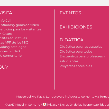
VISITA
EVENTOS
nfo útil
Entradas y guías de vídeo
EXHIBICIONES
ervicios para los visitantes
MIC card
Visitas educativas
DIDATTICA
Las APP de los MiC
Didáctica para las escuelas
Guìas y catàlogos
Accesibilidad
Didáctica para todos
Tu comentario
Encuentros para profesores y
estudiantes
Proyectos accesibles
BUY
Museo dell'Ara Pacis, Lungotevere in Augusta corner to via Tomace
© 2017 Musei in Comune
/
Privacy
/
Exclusiòn de las Responsabilidade