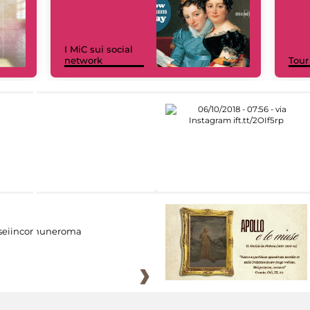
I MiC sui social
network
Tour
eiincomuneroma