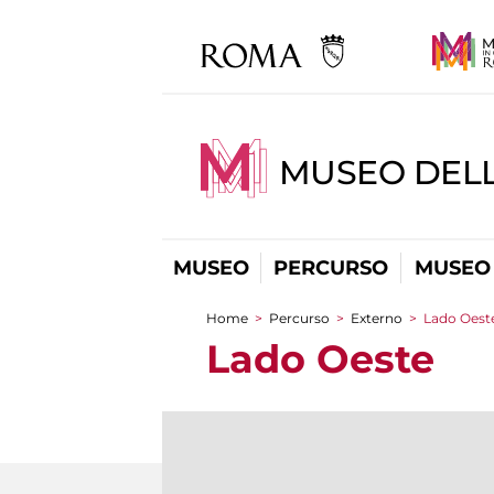
MUSEO DELL
MUSEO
PERCURSO
MUSEO 
Home
>
Percurso
>
Externo
>
Lado Oest
You are here
Lado Oeste