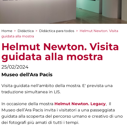
Home
>
Didáctica
>
Didáctica para todos
>
Helmut Newton. Visita
You are here
guidata alla mostra
Helmut Newton. Visita
guidata alla mostra
25/02/2024
Museo dell'Ara Pacis
Visita guidata nell'ambito della mostra. E' prevista una
traduzione simultanea in LIS.
In occasione della mostra
Helmut Newton. Legacy
, Il
Museo dell’Ara Pacis invita i visitatori a una passeggiata
guidata alla scoperta del percorso umano e creativo di uno
dei fotografi più amati di tutti i tempi.