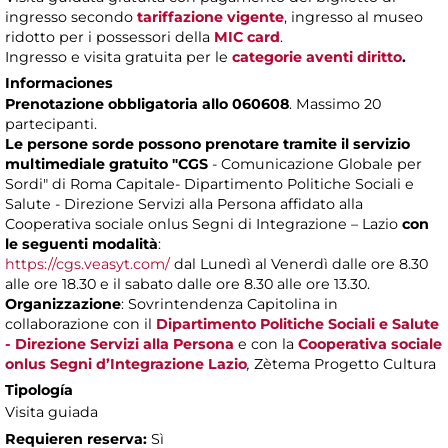
ingresso secondo
tariffazione vigente
, ingresso al museo
ridotto per i possessori della
MIC card
.
Ingresso e visita gratuita per le
categorie aventi diritto
.
Informaciones
Prenotazione obbligatoria allo 060608
. Massimo 20
partecipanti.
Le persone sorde possono prenotare tramite il servizio
multimediale gratuito "CGS
- Comunicazione Globale per
Sordi" di Roma Capitale- Dipartimento Politiche Sociali e
Salute - Direzione Servizi alla Persona affidato alla
Cooperativa sociale onlus Segni di Integrazione – Lazio
con
le seguenti modalità
:
https://cgs.veasyt.com/
dal Lunedì al Venerdì dalle ore 8.30
alle ore 18.30 e il sabato dalle ore 8.30 alle ore 13.30.
Organizzazione
: Sovrintendenza Capitolina in
collaborazione con il
Dipartimento Politiche Sociali e Salute
- Direzione Servizi alla Persona
e con la
Cooperativa sociale
onlus Segni d’Integrazione Lazio
,
Zètema Progetto Cultura
Tipología
Visita guiada
Requieren reserva:
Sì