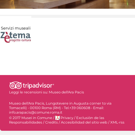
Servizi museali
Leggi le recensioni su:
Museo dell'Ara Pacis
Museo dell'Ara Pacis, Lungotevere in Augusta corner to via
Tomacelli) - 00100 Roma (RM) - Tel.+39 060608 - Email:
info.arapacis@comune.roma.it
© 2017 Musei in Comune
/
Privacy
/
Exclusiòn de las
Responsabilidades
/
Credits
/
Accesibilidad del sitio web
/
XML-rss