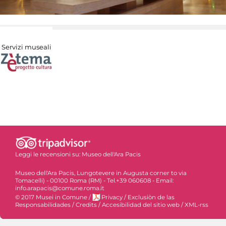
Servizi museali
Leggi le recensioni su:
Museo dell'Ara Pacis
Museo dell'Ara Pacis, Lungotevere in Augusta corner to via
Tomacelli) - 00100 Roma (RM) - Tel.+39 060608 - Email:
info.arapacis@comune.roma.it
© 2017 Musei in Comune
/
Privacy
/
Exclusiòn de las
Responsabilidades
/
Credits
/
Accesibilidad del sitio web
/
XML-rss