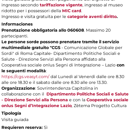
ingresso secondo
tariffazione vigente
, ingresso al museo
ridotto per i possessori della
MIC card
.
Ingresso e visita gratuita per le
categorie aventi diritto
.
Informaciones
Prenotazione obbligatoria allo 060608
. Massimo 20
partecipanti.
Le persone sorde possono prenotare tramite il servizio
multimediale gratuito "CGS
- Comunicazione Globale per
Sordi" di Roma Capitale- Dipartimento Politiche Sociali e
Salute - Direzione Servizi alla Persona
affidato alla
Cooperativa sociale onlus Segni di Integrazione – Lazio
con
le seguenti modalità
:
https://cgs.veasyt.com/
dal Lunedì al Venerdì dalle ore 8.30
alle ore 18.30 e il sabato dalle ore 8.30 alle ore 13.30.
Organizzazione
: Sovrintendenza Capitolina in
collaborazione con il
Dipartimento Politiche Sociali e Salute
- Direzione Servizi alla Persona
e con la
Cooperativa sociale
onlus Segni d’Integrazione Lazio
,
Zètema Progetto Cultura
Tipología
Visita guiada
Requieren reserva:
Sì