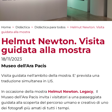
Home
>
Didáctica
>
Didáctica para todos
>
Helmut Newton. Visita
You are here
guidata alla mostra
Helmut Newton. Visita
guidata alla mostra
18/11/2023
Museo dell'Ara Pacis
Visita guidata nell'ambito della mostra. E' prevista una
traduzione simultanea in LIS.
In occasione della mostra
Helmut Newton. Legacy
, Il
Museo dell’Ara Pacis invita i visitatori a una passeggiata
guidata alla scoperta del percorso umano e creativo di uno
dei fotografi più amati di tutti i tempi.