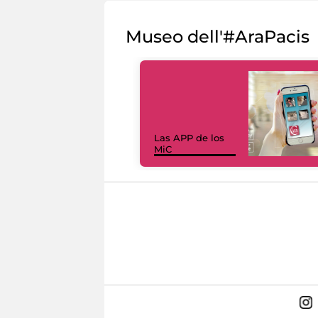
Museo dell'#AraPacis
Las APP de los
MiC