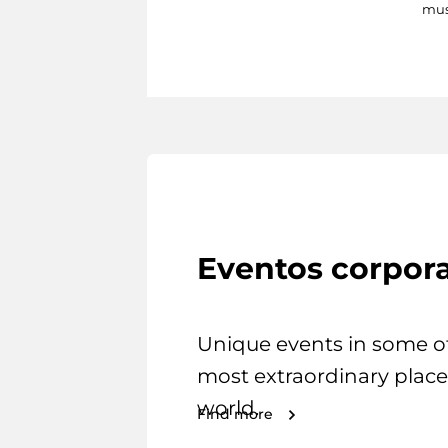
mus
Eventos corpora
Unique events in some o
most extraordinary place
world.
Find more