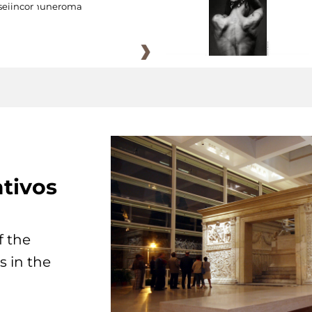
eiincomuneroma
tivos
f the
s in the