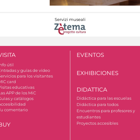
Servizi museali
VISITA
EVENTOS
nfo útil
Entradas y guías de vídeo
EXHIBICIONES
ervicios para los visitantes
MIC card
Visitas educativas
DIDATTICA
Las APP de los MiC
Didáctica para las escuelas
Guìas y catàlogos
Accesibilidad
Didáctica para todos
Tu comentario
Encuentros para profesores y
estudiantes
Proyectos accesibles
BUY