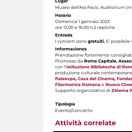
Lugar
Museo dell'Ara Pacis
, Auditorium (in
Horario
Domenica 1 gennaio 2023
ore 12.00 e 16.00 n.2 repliche
Entrada
I concerti sono
gratuiti.
E' possibile 
Informaciones
Prenotazione fortemente consigliata a
Promosso da
Roma Capitale,
Assess
con l’
Istituzione Biblioteche di Ro
produzione culturale contemporan
Palaexpo
,
Casa del Cinema
,
Fondaz
Filarmonica Romana
e
Nuovo Cine
Supporto organizzativo di
Zètema P
Tipología
Evento|Concierto
Attività correlate