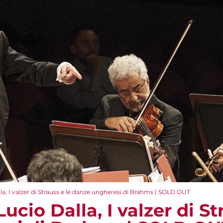
la, I valzer di Strauss e le danze ungheresi di Brahms | SOLD OUT
ucio Dalla, I valzer di St