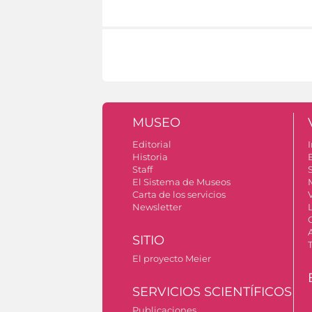
MUSEO
Editorial
I
Historia
Staff
S
El Sistema de Museos
Carta de los servicios
Newsletter
SITIO
El proyecto Meier
SERVICIOS SCIENTÍFICOS
Publicaciones