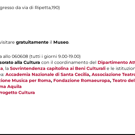
gresso da via di Ripetta,190)
visitare
gratuitamente
il
Museo
.
llo 060608 (tutti i giorni 9.00-19.00)
orato alla Cultura
con il coordinamento del
Dipartimento Atti
ma
, la
Sovrintendenza capitolina ai Beni Culturali
e le istituzio
ea:
Accademia Nazionale di Santa Cecilia
,
Associazione Teatr
ione Musica per Roma
,
Fondazione Romaeuropa
,
Teatro de
ma Aquila
rogetto Cultura