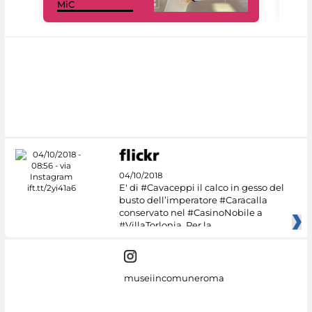
MiC
net
04/10/2018
E' di #Cavaceppi il calco in gesso del
busto dell’imperatore #Caracalla
conservato nel #CasinoNobile a
#VillaTorlonia. Per la
museiincomuneroma