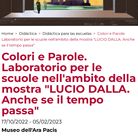
Home
>
Didáctica
>
Didáctica para las escuelas
>
Colori e Parole.
You are here
Laboratorio per le scuole nell'ambito della mostra "LUCIO DALLA. Anche
se il tempo passa"
Colori e Parole.
Laboratorio per le
scuole nell'ambito della
mostra "LUCIO DALLA.
Anche se il tempo
passa"
17/10/2022 - 05/02/2023
Museo dell'Ara Pacis