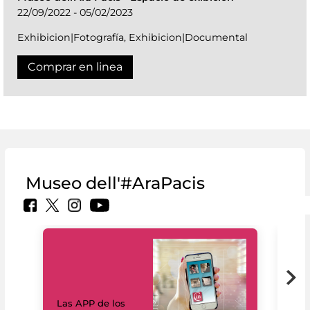
22/09/2022 - 05/02/2023
Exhibicion|Fotografía, Exhibicion|Documental
Comprar en linea
Museo dell'#AraPacis
Las APP de los
I Mi