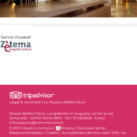
Servizi museali
Leggi le recensioni su:
Museo dell'Ara Pacis
Museo dell'Ara Pacis, Lungotevere in Augusta corner to via
Tomacelli) - 00100 Roma (RM) - Tel.+39 060608 - Email:
info.arapacis@comune.roma.it
© 2017 Musei in Comune
/
Privacy
/
Exclusiòn de las
Responsabilidades
/
Credits
/
Accesibilidad del sitio web
/
XML-rss