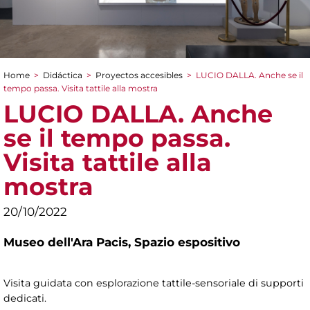
Home
>
Didáctica
>
Proyectos accesibles
>
LUCIO DALLA. Anche se il
You are here
tempo passa. Visita tattile alla mostra
LUCIO DALLA. Anche
se il tempo passa.
Visita tattile alla
mostra
20/10/2022
Museo dell'Ara Pacis,
Spazio espositivo
Visita guidata con esplorazione tattile-sensoriale di supporti
dedicati.