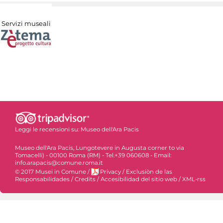
Servizi museali
Leggi le recensioni su:
Museo dell'Ara Pacis
Museo dell'Ara Pacis, Lungotevere in Augusta corner to via
Tomacelli) - 00100 Roma (RM) - Tel.+39 060608 - Email:
info.arapacis@comune.roma.it
© 2017 Musei in Comune
/
Privacy
/
Exclusiòn de las
Responsabilidades
/
Credits
/
Accesibilidad del sitio web
/
XML-rss