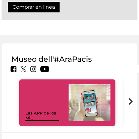
Comprar en linea
Museo dell'#AraPacis
Las APP de los
I Mi
MiC
net