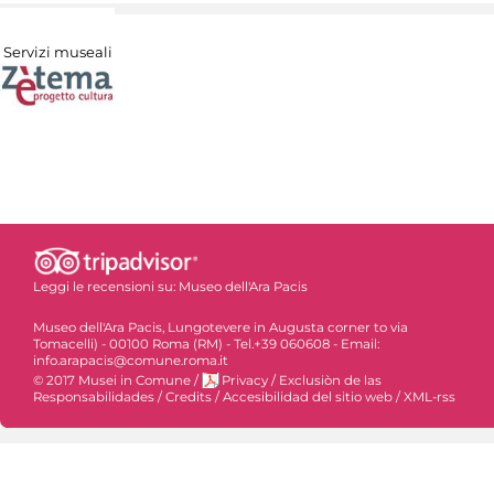
Servizi museali
Leggi le recensioni su:
Museo dell'Ara Pacis
Museo dell'Ara Pacis, Lungotevere in Augusta corner to via
Tomacelli) - 00100 Roma (RM) - Tel.+39 060608 - Email:
info.arapacis@comune.roma.it
© 2017 Musei in Comune
/
Privacy
/
Exclusiòn de las
Responsabilidades
/
Credits
/
Accesibilidad del sitio web
/
XML-rss