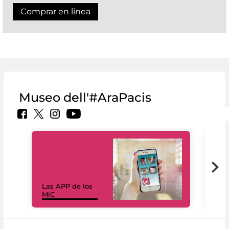
Comprar en linea
Museo dell'#AraPacis
Las APP de los
I Mi
MiC
net