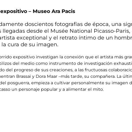
 expositivo – Museo Ara Pacis
mente doscientos fotografías de época, una signi
ras llegadas desde el Musée National Picasso-Pari
 artista exceptional y el retrato íntimo de un hom
 la cura de su imagen.
rrido expositivo investigan la conexión que el artista más gra
s utilizos del medio como instrumento de investigación exhaus
do del progreso de sus creaciones, a las fructuosas colaboracio
uentran Brassaï y Dora Maar –más tarde, su compañera. La últ
r del posguerra, empieza a cultivar personalmente su imagen d
casso un personaje popular y a alimentar el mito.