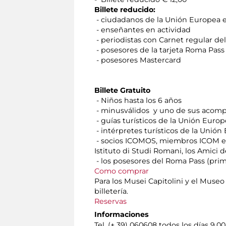
Billete reducido:
- ciudadanos de la Unión Europea en
- enseñantes en actividad
- periodistas con Carnet regular del
- posesores de la tarjeta Roma Pass (
- posesores Mastercard
Billete Gratuito
- Niños hasta los 6 años
- minusválidos y uno de sus acompañ
- guías turísticos de la Unión Euro
- intérpretes turísticos de la Unió
- socios ICOMOS, miembros ICOM et I
Istituto di Studi Romani, los Amici 
- los posesores del Roma Pass (prim
Como comprar
Para los Musei Capitolini y el Museo 
billetería.
Reservas
Informaciones
Tel. (+ 39) 060608 todos los días 9.00