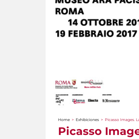
Home
>
Exhibiciones
>
Picasso Images. Las
You are here
Picasso Images