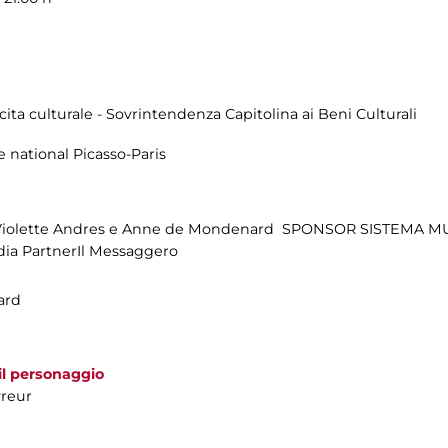
cita culturale - Sovrintendenza Capitolina ai Beni Culturali
e national Picasso-Paris
i Violette Andres e Anne de Mondenard SPONSOR SISTEMA MU
ia PartnerIl Messaggero
ard
 il personaggio
vreur