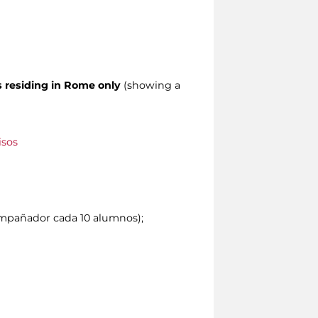
s residing in Rome only
(showing a
isos
compañador cada 10 alumnos);