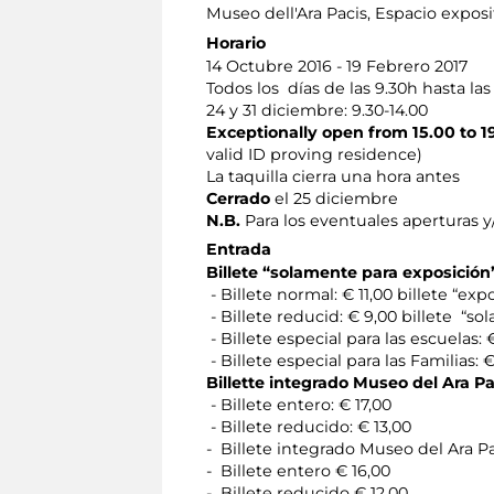
Museo dell'Ara Pacis
, Espacio exposi
Horario
14 Octubre 2016 - 19 Febrero 2017
Todos los días de las 9.30h hasta las
24 y 31 diciembre: 9.30-14.00
Exceptionally open from 15.00 to 19
valid ID proving residence)
La taquilla cierra una hora antes
Cerrado
el 25 diciembre
N.B.
Para los eventuales aperturas y
Entrada
Billete “solamente para exposición
- Billete normal: € 11,00 billete “ex
- Billete reducid: € 9,00 billete “s
- Billete especial para las escuela
- Billete especial para las Familias:
Billette integrado Museo del Ara Pa
- Billete entero: € 17,00
- Billete reducido: € 13,00
- Billete integrado Museo del Ara Pa
- Billete entero € 16,00
- Billete reducido € 12,00