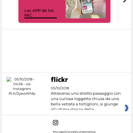
Las APP de los
I Mi
MiC
net
05/10/2018
Attraverso uno stretto passaggio con
una curiosa loggetta chiusa da una
bella vetrata a tortiglioni, si giunge
all'ultima stanza della
museiincomuneroma