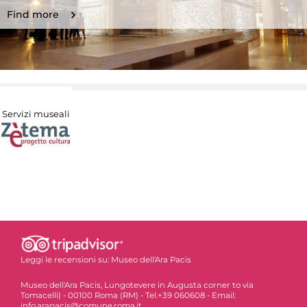
Find more
Servizi museali
Leggi le recensioni su:
Museo dell'Ara Pacis
Museo dell'Ara Pacis, Lungotevere in Augusta corner to via
Tomacelli) - 00100 Roma (RM) - Tel.+39 060608 - Email:
info.arapacis@comune.roma.it