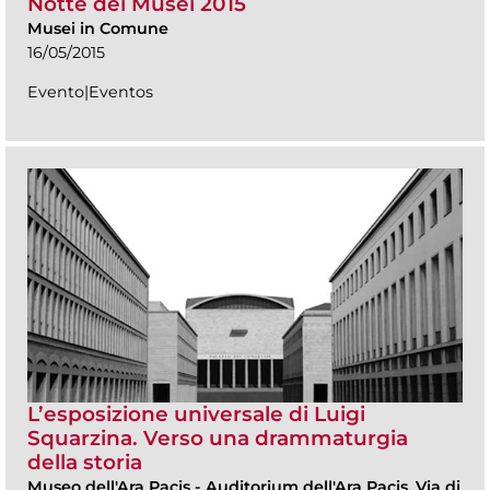
Notte dei Musei 2015
Musei in Comune
16/05/2015
Evento|Eventos
L’esposizione universale di Luigi
Squarzina. Verso una drammaturgia
della storia
Museo dell'Ara Pacis
-
Auditorium dell'Ara Pacis, Via di