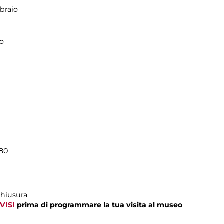
braio
zo
180
chiusura
VISI
prima di programmare la tua visita al museo