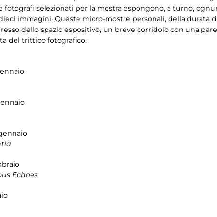
tte fotografi selezionati per la mostra espongono, a turno, ognu
ieci immagini. Queste micro-mostre personali, della durata di
gresso dello spazio espositivo, un breve corridoio con una par
ta del trittico fotografico.
gennaio
e
gennaio
 gennaio
entia
bbraio
ous Echoes
aio