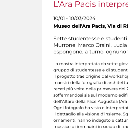
L’Ara Pacis interpr
10/01 - 10/03/2024
Museo dell'Ara Pacis,
Via di R
Sette studentesse e student
Murrone, Marco Orsini, Lucia
espongono, a turno, ognuno tr
La mostra interpretata da sette giov
gruppo di studentesse e di studenti
Il progetto trae origine dal worksh
maestri della fotografia di architet
recati più volte nella primavera del 
soffermandosi sia sul moderno edific
dell’Altare della Pace Augustea (Ara
Ogni fotografo ha visto e interpretat
il dettaglio alla visione d’insieme. S
ornamenti, hanno indagato e catturat
mosaico di immagini in grado di tr