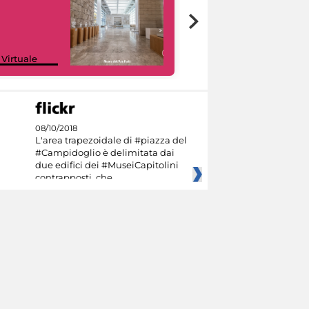
Google Arts &
 Virtuale
Culture
08/10/2018
L'area trapezoidale di #piazza del
#Campidoglio è delimitata dai
due edifici dei #MuseiCapitolini
contrapposti, che