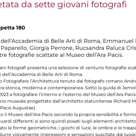
etata da sette giovani fotografi
ipetta 180
i dell’Accademia di Belle Arti di Roma, Emmanuel
 Paparello, Giorgia Perrone, Rucsandra Raluca Cris
e fotografie scattate al Museo dell’Ara Pacis.
ani fotografi presenta una selezione di ventuno fotografie sca
 dell’Accademia di Belle Arti di Roma.
op Fotografare l’Architettura tenuto dal fotografo romano And
tura storica, moderna e contemporanea. Sotto la guida di Jemol
2023 a fotografare l’interno e l’esterno del Museo dell’Ara Pacis
io museale progettato dall’architetto statunitense Richard Mei
 Pacis Augustae).
o il Museo dell’Ara Pacis secondo la propria sensibilità e forma
guardi differenti si sono quindi posati sugli elementi architetto
o le forme geometriche, i giochi di luce, le ombre e le traspa
adurre visivamente impressioni e sensazioni suscitate dal lu