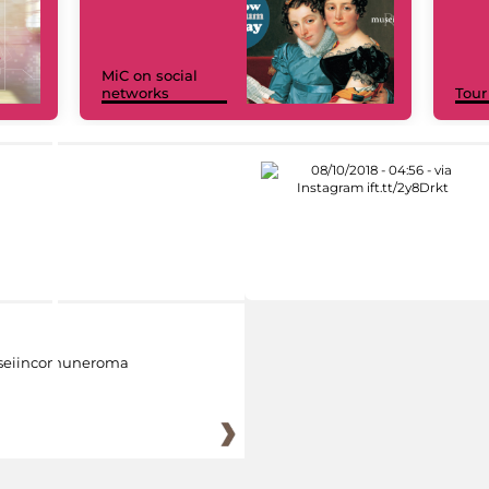
MiC on social
networks
Tour
eiincomuneroma