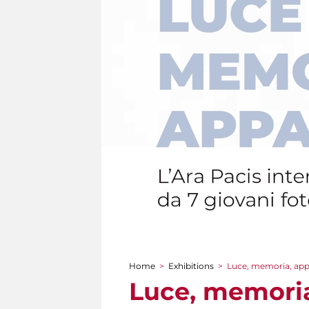
Home
>
Exhibitions
>
Luce, memoria, ap
You are here
Luce, memori