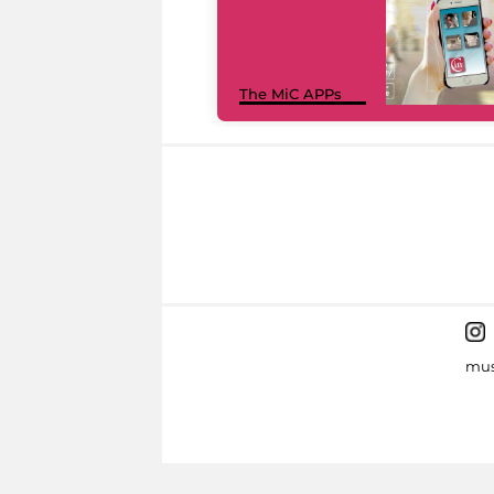
The MiC APPs
mus