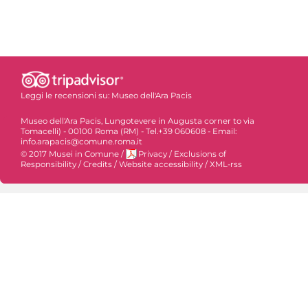
Leggi le recensioni su:
Museo dell'Ara Pacis
Museo dell'Ara Pacis, Lungotevere in Augusta corner to via
Tomacelli) - 00100 Roma (RM) - Tel.+39 060608 - Email:
info.arapacis@comune.roma.it
© 2017 Musei in Comune
/
Privacy
/
Exclusions of
Responsibility
/
Credits
/
Website accessibility
/
XML-rss