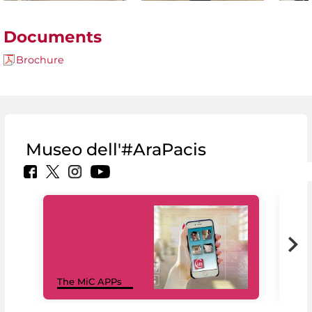
Documents
Brochure
Museo dell'#AraPacis
MiC
The MiC APPs
net