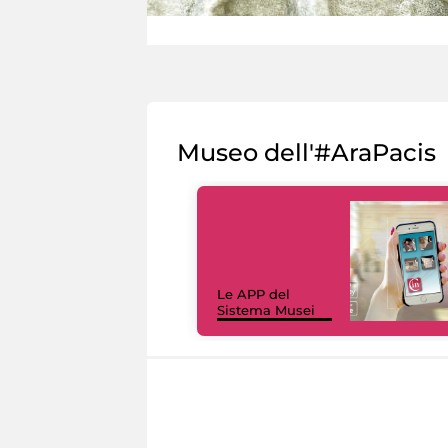
Museo dell'#AraPacis
Le APP del
Sistema Musei