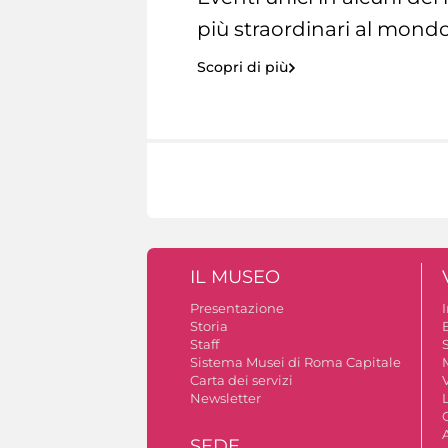
più straordinari al mondo
Scopri di più
IL MUSEO
Presentazione
Storia
Staff
S
Sistema Musei di Roma Capitale
Carta dei servizi
V
Newsletter
A
SEDE