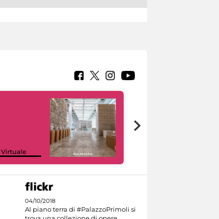
Google Arts &
 Virtuale
Culture
04/10/2018
Al piano terra di #PalazzoPrimoli si
trova una collezione di opere