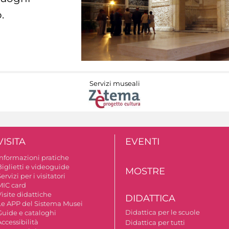
.
Servizi museali
VISITA
EVENTI
Informazioni pratiche
Biglietti e videoguide
MOSTRE
ervizi per i visitatori
MIC card
isite didattiche
DIDATTICA
Le APP del Sistema Musei
Didattica per le scuole
Guide e cataloghi
ccessibilità
Didattica per tutti