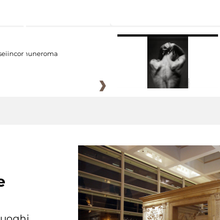
eiincomuneroma
e
 luoghi