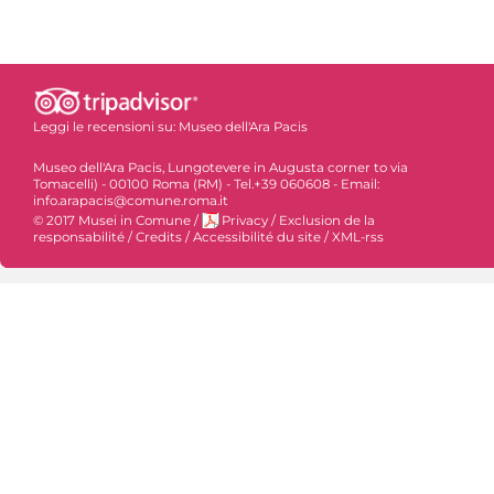
Leggi le recensioni su:
Museo dell'Ara Pacis
Museo dell'Ara Pacis, Lungotevere in Augusta corner to via
Tomacelli) - 00100 Roma (RM) - Tel.+39 060608 - Email:
info.arapacis@comune.roma.it
© 2017 Musei in Comune
/
Privacy
/
Exclusion de la
responsabilité
/
Credits
/
Accessibilité du site
/
XML-rss