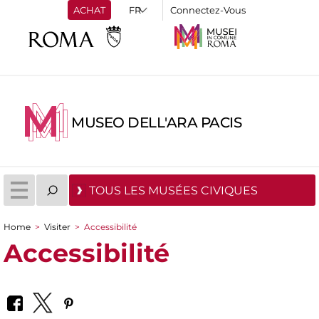
ACHAT
Connectez-Vous
MUSEO DELL'ARA PACIS
TOUS LES MUSÉES CIVIQUES
Home
>
Visiter
>
Accessibilité
You are here
Accessibilité