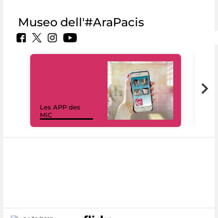
Museo dell'#AraPacis
Les APP des
Les
MiC
rés