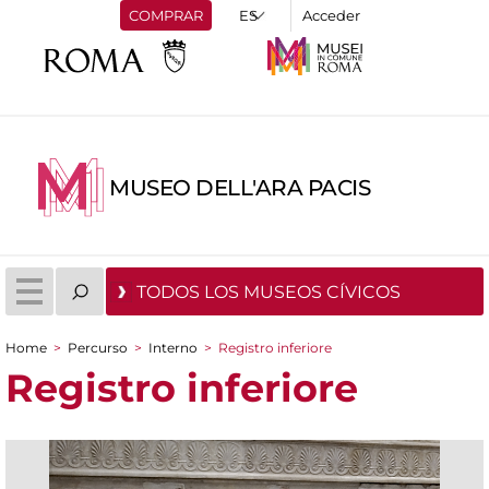
COMPRAR
Acceder
MUSEO DELL'ARA PACIS
TODOS LOS MUSEOS CÍVICOS
Home
>
Percurso
>
Interno
>
Registro inferiore
You are here
Registro inferiore