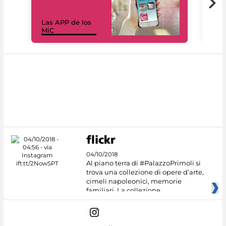
Las APP de los
I Mi
MiC
net
04/10/2018
Al piano terra di #PalazzoPrimoli si
trova una collezione di opere d’arte,
cimeli napoleonici, memorie
familiari. La collezione