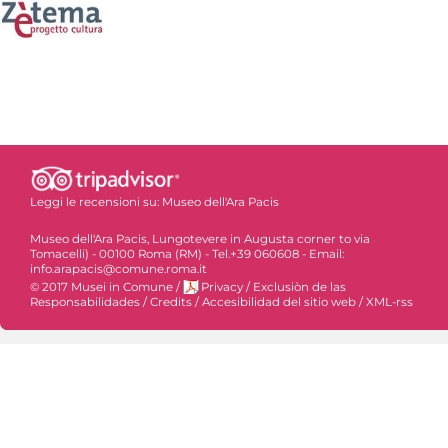
Leggi le recensioni su:
Museo dell'Ara Pacis
Museo dell'Ara Pacis, Lungotevere in Augusta corner to via
Tomacelli) - 00100 Roma (RM) - Tel.+39 060608 - Email:
info.arapacis@comune.roma.it
© 2017 Musei in Comune
/
Privacy
/
Exclusiòn de las
Responsabilidades
/
Credits
/
Accesibilidad del sitio web
/
XML-rss