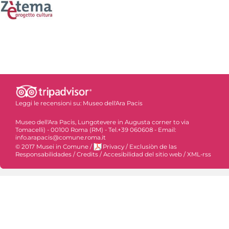
Leggi le recensioni su:
Museo dell'Ara Pacis
Museo dell'Ara Pacis, Lungotevere in Augusta corner to via
Tomacelli) - 00100 Roma (RM) - Tel.+39 060608 - Email:
info.arapacis@comune.roma.it
© 2017 Musei in Comune
/
Privacy
/
Exclusiòn de las
Responsabilidades
/
Credits
/
Accesibilidad del sitio web
/
XML-rss