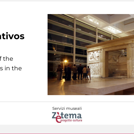
tivos
f the
s in the
Servizi museali