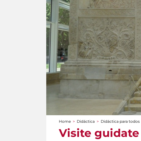
Home
>
Didáctica
>
Didáctica para todos
You are here
Visite guidate