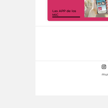
Las APP de los
MiC
mus