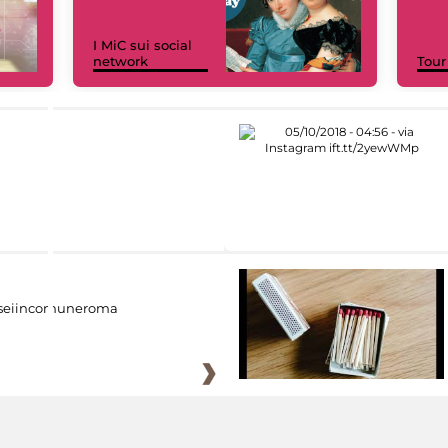
I MiC sui social
network
Tour
eiincomuneroma