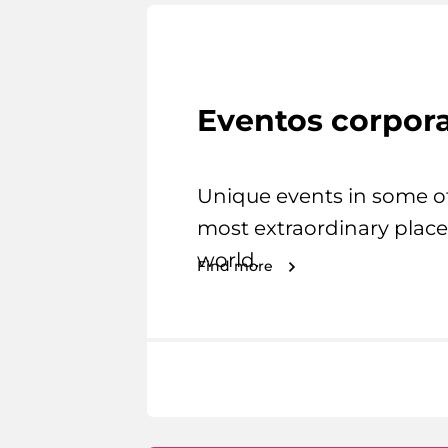
Eventos corpora
Unique events in some o
most extraordinary place
world.
Find more