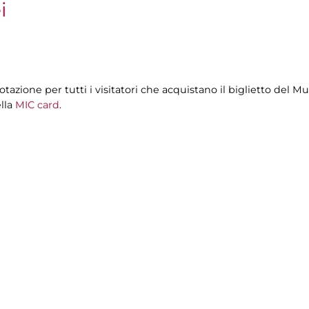
i
tazione per tutti i visitatori che acquistano il biglietto del 
ella
MIC card
.