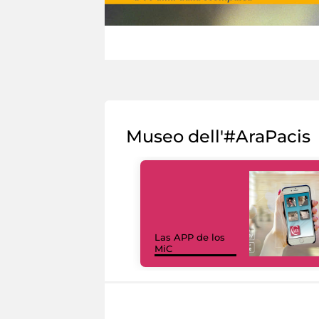
Museo dell'#AraPacis
Las APP de los
MiC