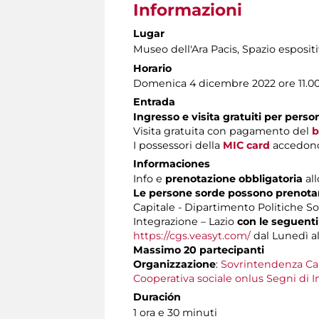
Informazioni
Lugar
Museo dell'Ara Pacis
, Spazio esposit
Horario
Domenica 4 dicembre 2022 ore 11.0
Entrada
Ingresso e visita gratuiti per pers
Visita gratuita con pagamento del
b
I possessori della
MIC card
accedono 
Informaciones
Info e
prenotazione obbligatoria
all
Le persone sorde possono prenotare
Capitale - Dipartimento Politiche Soc
Integrazione – Lazio
con le seguenti
https://cgs.veasyt.com/
dal Lunedì al 
Massimo 20 partecipanti
Organizzazione
:
Sovrintendenza Ca
Cooperativa sociale onlus Segni di I
Duración
1 ora e 30 minuti