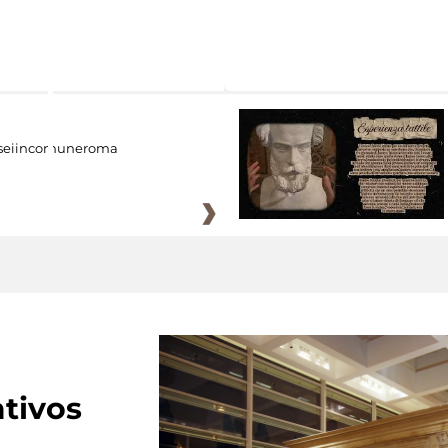
eiincomuneroma
tivos