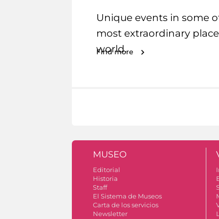
Unique events in some o
most extraordinary place
world.
Find more
MUSEO
Editorial
I
Historia
Staff
S
El Sistema de Museos
Carta de los servicios
Newsletter