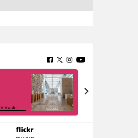
Google Arts &
 Virtuale
Culture