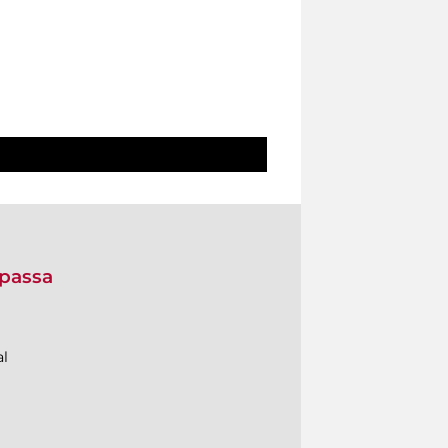
 passa
al