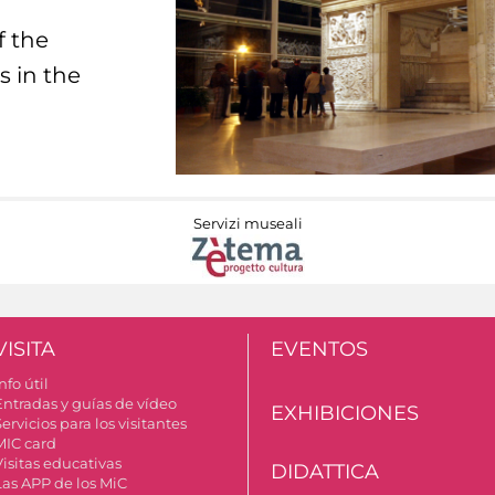
f the
s in the
Servizi museali
VISITA
EVENTOS
nfo útil
Entradas y guías de vídeo
EXHIBICIONES
ervicios para los visitantes
MIC card
Visitas educativas
DIDATTICA
Las APP de los MiC