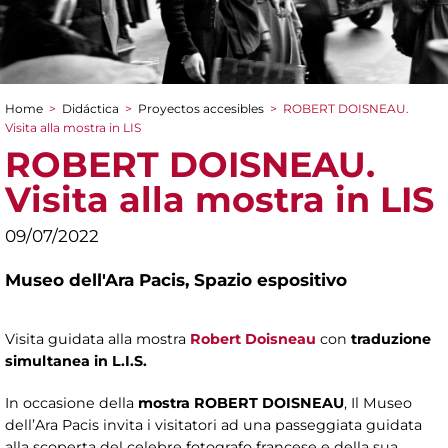
Home
>
Didáctica
>
Proyectos accesibles
>
ROBERT DOISNEAU.
You are here
Visita alla mostra in LIS
ROBERT DOISNEAU.
Visita alla mostra in LIS
09/07/2022
Museo dell'Ara Pacis,
Spazio espositivo
Visita guidata alla mostra
Robert Doisneau
con
traduzione
simultanea in L.I.S.
In occasione della
mostra ROBERT DOISNEAU
, Il Museo
dell’Ara Pacis invita i visitatori ad una passeggiata guidata
alla scoperta del celebre fotografo francese e della sua