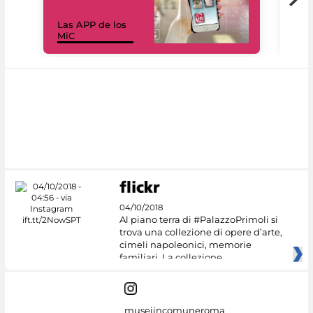
Las APP de los
I Mi
MiC
net
04/10/2018
Al piano terra di #PalazzoPrimoli si
trova una collezione di opere d’arte,
cimeli napoleonici, memorie
familiari. La collezione
museiincomuneroma