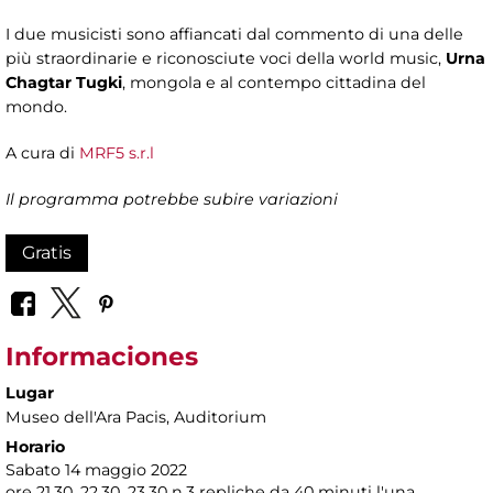
I due musicisti sono affiancati dal commento di una delle
più straordinarie e riconosciute voci della world music,
Urna
Chagtar Tugki
, mongola e al contempo cittadina del
mondo.
A cura di
MRF5 s.r.l
Il programma potrebbe subire variazioni
Gratis
Informaciones
Lugar
Museo dell'Ara Pacis
, Auditorium
Horario
Sabato 14 maggio 2022
ore 21.30, 22.30, 23.30 n.3 repliche da 40 minuti l'una