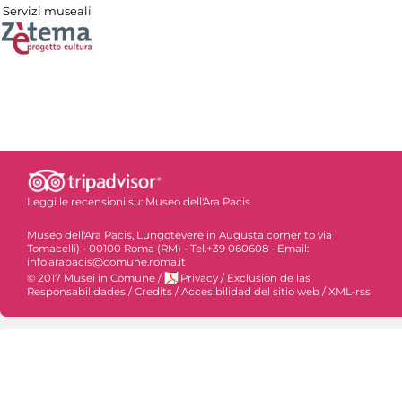
Servizi museali
Leggi le recensioni su:
Museo dell'Ara Pacis
Museo dell'Ara Pacis, Lungotevere in Augusta corner to via
Tomacelli) - 00100 Roma (RM) - Tel.+39 060608 - Email:
info.arapacis@comune.roma.it
© 2017 Musei in Comune
/
Privacy
/
Exclusiòn de las
Responsabilidades
/
Credits
/
Accesibilidad del sitio web
/
XML-rss