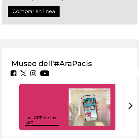
Comprar en linea
Museo dell'#AraPacis
Las APP de los
I Mi
MiC
net