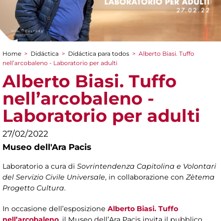
Home
>
Didáctica
>
Didáctica para todos
>
Alberto Biasi. Tuffo
You are here
nell’arcobaleno - Laboratorio per adulti
Alberto Biasi. Tuffo
nell’arcobaleno -
Laboratorio per adulti
27/02/2022
Museo dell'Ara Pacis
Laboratorio a cura di
Sovrintendenza Capitolina e Volontari
del Servizio Civile Universale
, in collaborazione con
Zètema
Progetto Cultura
.
In occasione dell’esposizione
Alberto Biasi. Tuffo
nell’arcobaleno
, il Museo dell’Ara Pacis invita il pubblico