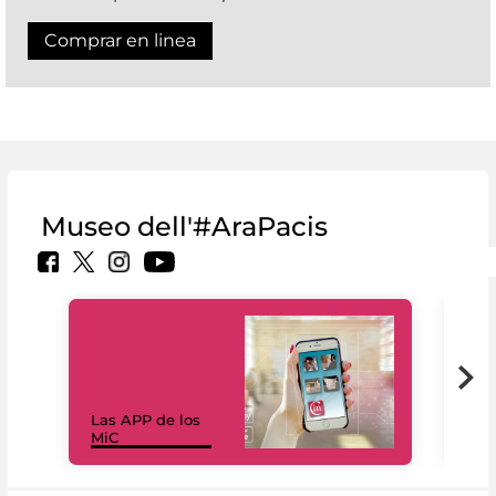
Comprar en linea
Museo dell'#AraPacis
Las APP de los
I Mi
MiC
net