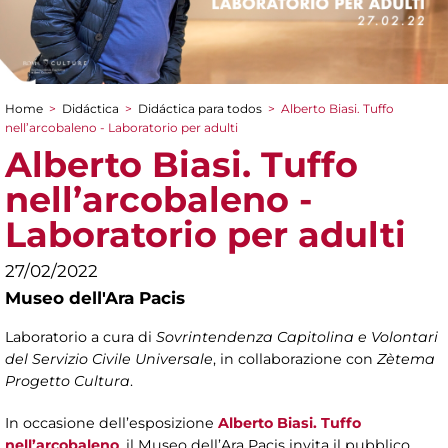
Home
>
Didáctica
>
Didáctica para todos
>
Alberto Biasi. Tuffo
You are here
nell’arcobaleno - Laboratorio per adulti
Alberto Biasi. Tuffo
nell’arcobaleno -
Laboratorio per adulti
27/02/2022
Museo dell'Ara Pacis
Laboratorio a cura di
Sovrintendenza Capitolina e Volontari
del Servizio Civile Universale
, in collaborazione con
Zètema
Progetto Cultura
.
In occasione dell’esposizione
Alberto Biasi. Tuffo
nell’arcobaleno
, il Museo dell’Ara Pacis invita il pubblico