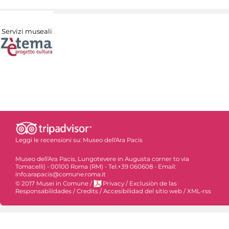
Servizi museali
Leggi le recensioni su:
Museo dell'Ara Pacis
Museo dell'Ara Pacis, Lungotevere in Augusta corner to via
Tomacelli) - 00100 Roma (RM) - Tel.+39 060608 - Email:
info.arapacis@comune.roma.it
© 2017 Musei in Comune
/
Privacy
/
Exclusiòn de las
Responsabilidades
/
Credits
/
Accesibilidad del sitio web
/
XML-rss