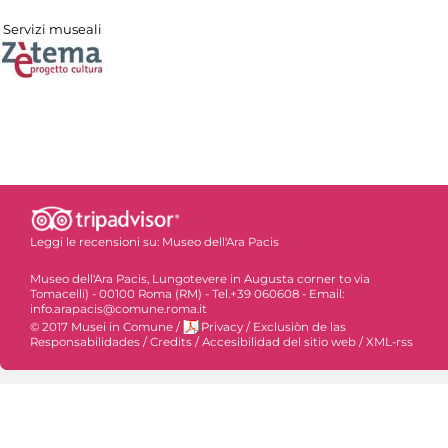
Servizi museali
Leggi le recensioni su:
Museo dell'Ara Pacis
Museo dell'Ara Pacis, Lungotevere in Augusta corner to via
Tomacelli) - 00100 Roma (RM) - Tel.+39 060608 - Email:
info.arapacis@comune.roma.it
© 2017 Musei in Comune
/
Privacy
/
Exclusiòn de las
Responsabilidades
/
Credits
/
Accesibilidad del sitio web
/
XML-rss