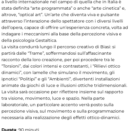
a livello internazionale nel campo di quella che in Italia è
stata definita “arte programmata” o anche “arte cinetica” e,
altrove, “optical art”. Un’arte che diventa viva e pulsante
attraverso l’interazione dello spettatore con i diversi livelli
dell’opera, capace di offrire un’esperienza concreta, volta ad
indagare i meccanismi alla base della percezione visiva e
della psicologia Gestaltica.
La visita condurrà lungo il percorso creativo di Biasi: si
partirà dalle “Trame”, soffermandosi sull’affascinante
racconto della loro creazione, per poi procedere tra le
“Torsioni”, dai colori intensi e contrastanti, i “Rilievi ottico
dinamici”, con lamelle che simulano il movimento, gli
ipnotici “Politipi” e gli “Ambienti”, divertenti installazioni
animate da giochi di luce e illusioni ottiche tridimensionali.
La visita sarà occasione per riflettere insieme sul rapporto
tra visione, movimento, luce e spazio. Nella parte
laboratoriale, un particolare accento verrà posto sulla
percezione visiva, sul movimento e sulla programmazione
necessaria alla realizzazione degli effetti ottico-dinamici.
Durata
: 90 minuti