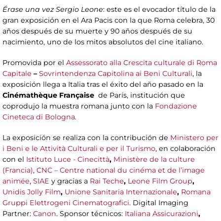
Érase una vez Sergio Leone
: este es el evocador título de la
gran exposición en el Ara Pacis con la que Roma celebra, 30
años después de su muerte y 90 años después de su
nacimiento, uno de los mitos absolutos del cine italiano.
Promovida por el
Assessorato alla Crescita culturale di Roma
Capitale
–
Sovrintendenza Capitolina ai Beni Culturali
, la
exposición llega a Italia tras el éxito del año pasado en la
Cinémathèque Française
de París, institución que
coprodujo la muestra romana junto con la
Fondazione
Cineteca di Bologna
.
La exposición se realiza con la contribución de
Ministero per
i Beni e le Attività Culturali e per il Turismo
, en colaboración
con el
Istituto Luce - Cinecittà
,
Ministère de la culture
(Francia)
,
CNC – Centre national du cinéma et de l’image
animée
,
SIAE
y gracias a
Rai Teche
,
Leone Film Group
,
Unidis Jolly Film
,
Unione Sanitaria Internazionale
,
Romana
Gruppi Elettrogeni Cinematografici
. Digital Imaging
Partner:
Canon
. Sponsor técnicos:
Italiana Assicurazioni
,