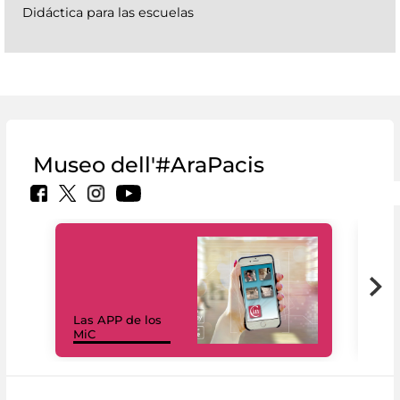
Didáctica para las escuelas
Museo dell'#AraPacis
Las APP de los
I Mi
MiC
net