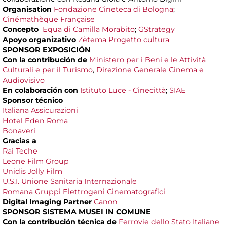
Organisation
Fondazione Cineteca di Bologna
;
Cinémathèque Française
Concepto
Equa di Camilla Morabito
;
GStrategy
Apoyo organizativo
Zètema Progetto cultura
SPONSOR
EXPOSICIÓN
Con la contribución
de
Ministero per i Beni e le Attività
Culturali e per il Turismo
,
Direzione Generale Cinema e
Audiovisivo
En colaboración con
Istituto Luce - Cinecittà
;
SIAE
Sponsor técnico
Italiana Assicurazioni
Hotel Eden Roma
Bonaveri
Gracias a
Rai Teche
Leone Film Group
Unidis Jolly Film
U.S.I. Unione Sanitaria Internazionale
Romana Gruppi Elettrogeni Cinematografici
Digital Imaging Partner
Canon
SPONSOR SISTEMA MUSEI IN COMUNE
Con la contribución técnica de
Ferrovie dello Stato Italiane