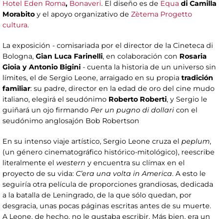
Hotel Eden Roma
,
Bonaveri
. El diseño es de
Equa
di Camilla
Morabito
y el apoyo organizativo de
Zètema Progetto
cultura
.
La exposición - comisariada por el director de la Cineteca di
Bologna,
Gian Luca Farinelli
, en colaboración con
Rosaria
Gioia y Antonio Bigini
- cuenta la historia de un universo sin
límites, el de Sergio Leone, arraigado en su propia
tradición
familiar
: su padre, director en la edad de oro del cine mudo
italiano, elegirá el seudónimo
Roberto Roberti
, y Sergio le
guiñará un ojo firmando
Per un pugno di dollari
con el
seudónimo anglosajón Bob Robertson
En su intenso viaje artístico, Sergio Leone cruza el
peplum
,
(un género cinematográfico histórico-mitológico), reescribe
literalmente el
western
y encuentra su clímax en el
proyecto de su vida:
C’era una
volta in America
. A esto le
seguiría otra película de proporciones grandiosas, dedicada
a la batalla de Leningrado, de la que sólo quedan, por
desgracia, unas pocas páginas escritas antes de su muerte.
A Leone, de hecho, no le gustaba escribir. Más bien, era un