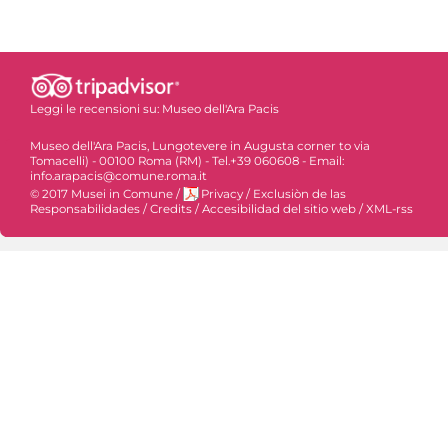
Leggi le recensioni su:
Museo dell'Ara Pacis
Museo dell'Ara Pacis, Lungotevere in Augusta corner to via
Tomacelli) - 00100 Roma (RM) - Tel.+39 060608 - Email:
info.arapacis@comune.roma.it
© 2017 Musei in Comune
/
Privacy
/
Exclusiòn de las
Responsabilidades
/
Credits
/
Accesibilidad del sitio web
/
XML-rss