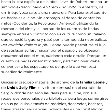
hasta la cita explícita de la obra
Love
de Robert Indiana, un
símbolo extraordinario, en
C’era una volta in America
, de
un inequívoco salto a una nueva era. Para Leone, el cuento
de hadas es el cine. Sin embargo, el deseo de contar los
mitos (Occidente, la Revolución, América) utilizando la
memoria del cine y la libertad de los cuentos de hadas,
siempre entra en conflicto con su cultura como un italiano
que conoció la guerra y pasó por la temporada neorrealista.
Per qualche dollaro in più
Leone puede permitirse el lujo
de satisfacer su fascinación por el pasado y su obsesión
documental con el mito, cuidando cada detalle. Porque un
cuento de hadas cinematográfico, para funcionar, debe
convencer a los espectadores de que lo que ven está
sucediendo realmente.
Gracias al precioso material de archivo de la
familia Leone
y
de
Unidis Jolly Film
, el visitante entrará en el estudio de
Sergio, donde nacieron las ideas para su cine, con sus
recuerdos personales y su biblioteca, para luego sumergirse
en sus películas a través de modelos, decorados, bocetos,
trajes, atrezzo, secuencias inolvidables y una constelación