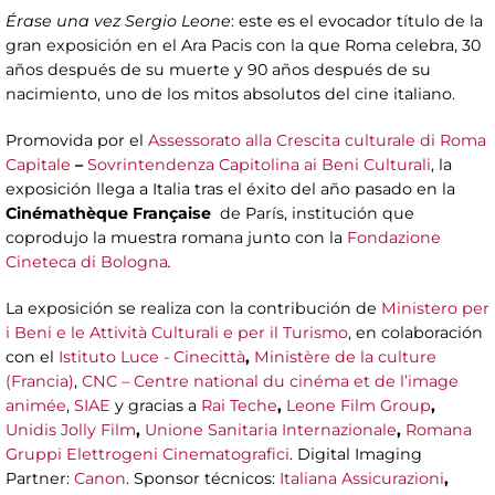
Érase una vez Sergio Leone
: este es el evocador título de la
gran exposición en el Ara Pacis con la que Roma celebra, 30
años después de su muerte y 90 años después de su
nacimiento, uno de los mitos absolutos del cine italiano.
Promovida por el
Assessorato alla Crescita culturale di Roma
Capitale
–
Sovrintendenza Capitolina ai Beni Culturali
, la
exposición llega a Italia tras el éxito del año pasado en la
Cinémathèque Française
de París, institución que
coprodujo la muestra romana junto con la
Fondazione
Cineteca di Bologna
.
La exposición se realiza con la contribución de
Ministero per
i Beni e le Attività Culturali e per il Turismo
, en colaboración
con el
Istituto Luce - Cinecittà
,
Ministère de la culture
(Francia)
,
CNC – Centre national du cinéma et de l’image
animée
,
SIAE
y gracias a
Rai Teche
,
Leone Film Group
,
Unidis Jolly Film
,
Unione Sanitaria Internazionale
,
Romana
Gruppi Elettrogeni Cinematografici
. Digital Imaging
Partner:
Canon
. Sponsor técnicos:
Italiana Assicurazioni
,