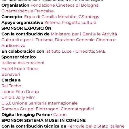
Organisation
Fondazione Cineteca di Bologna
;
Cinémathèque Française
Concepto
Equa di Camilla Morabito
;
GStrategy
Apoyo organizativo
Zètema Progetto cultura
SPONSOR
EXPOSICIÓN
Con la contribución
de
Ministero per i Beni e le Attività
Culturali e per il Turismo
,
Direzione Generale Cinema e
Audiovisivo
En colaboración con
Istituto Luce - Cinecittà
;
SIAE
Sponsor técnico
Italiana Assicurazioni
Hotel Eden Roma
Bonaveri
Gracias a
Rai Teche
Leone Film Group
Unidis Jolly Film
U.S.I. Unione Sanitaria Internazionale
Romana Gruppi Elettrogeni Cinematografici
Digital Imaging Partner
Canon
SPONSOR SISTEMA MUSEI IN COMUNE
Con la contribución técnica de
Ferrovie dello Stato Italiane