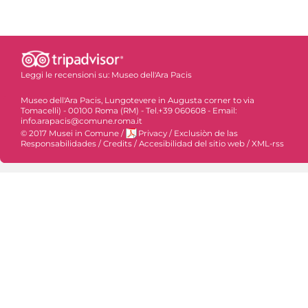
Leggi le recensioni su:
Museo dell'Ara Pacis
Museo dell'Ara Pacis, Lungotevere in Augusta corner to via
Tomacelli) - 00100 Roma (RM) - Tel.+39 060608 - Email:
info.arapacis@comune.roma.it
© 2017 Musei in Comune
/
Privacy
/
Exclusiòn de las
Responsabilidades
/
Credits
/
Accesibilidad del sitio web
/
XML-rss