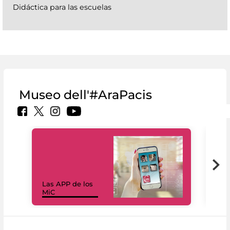
Didáctica para las escuelas
Museo dell'#AraPacis
Las APP de los
I Mi
MiC
net