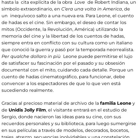
hasta la cita explícita de la obra
Love
de Robert Indiana, un
símbolo extraordinario, en
C’era una volta in America
, de
un inequívoco salto a una nueva era. Para Leone, el cuento
de hadas es el cine. Sin embargo, el deseo de contar los
mitos (Occidente, la Revolución, América) utilizando la
memoria del cine y la libertad de los cuentos de hadas,
siempre entra en conflicto con su cultura como un italiano
que conoció la guerra y pasó por la temporada neorrealista.
Per qualche dollaro in più
Leone puede permitirse el lujo
de satisfacer su fascinación por el pasado y su obsesión
documental con el mito, cuidando cada detalle. Porque un
cuento de hadas cinematográfico, para funcionar, debe
convencer a los espectadores de que lo que ven está
sucediendo realmente.
Gracias al precioso material de archivo de la
familia Leone
y
de
Unidis Jolly Film
, el visitante entrará en el estudio de
Sergio, donde nacieron las ideas para su cine, con sus
recuerdos personales y su biblioteca, para luego sumergirse
en sus películas a través de modelos, decorados, bocetos,
trajes, atrezzo, secuencias inolvidables y una constelación