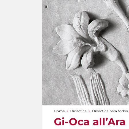
Home
>
Didáctica
>
Didáctica para todos
You are here
Gi-Oca all’Ara