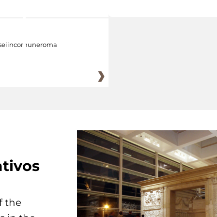
eiincomuneroma
tivos
f the