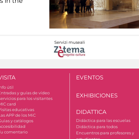
s in the
Servizi museali
VISITA
EVENTOS
nfo útil
Entradas y guías de vídeo
EXHIBICIONES
ervicios para los visitantes
MIC card
Visitas educativas
DIDATTICA
Las APP de los MiC
Didáctica para las escuelas
Guìas y catàlogos
Accesibilidad
Didáctica para todos
Tu comentario
Encuentros para profesores y
estudiantes