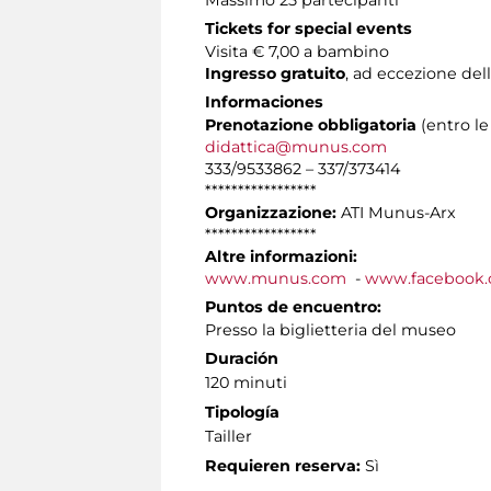
Tickets for special events
Visita € 7,00 a bambino
Ingresso gratuito
, ad eccezione dell
Informaciones
Prenotazione obbligatoria
(entro le
didattica@munus.com
333/9533862 – 337/373414
*****************
Organizzazione:
ATI Munus-Arx
*****************
Altre informazioni:
www.munus.com
-
www.facebook.
Puntos de encuentro:
Presso la biglietteria del museo
Duración
120 minuti
Tipología
Tailler
Requieren reserva:
Sì