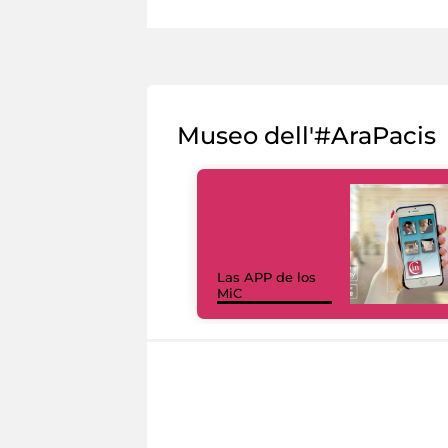
Museo dell'#AraPacis
Las APP de los
MiC