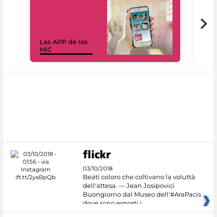
Las APP de los
I Mi
MiC
net
03/10/2018
Beati coloro che coltivano la voluttà
dell'attesa. — Jean Josipovici
Buongiorno dal Museo dell'#AraPacis
dove sono esposti i