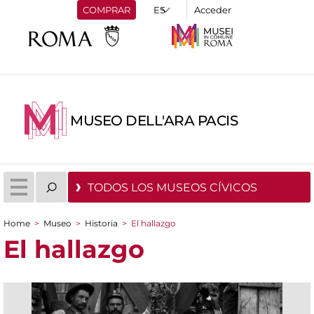
COMPRAR
Acceder
MUSEO DELL'ARA PACIS
TODOS LOS MUSEOS CÍVICOS
Home
>
Museo
>
Historia
>
El hallazgo
You are here
El hallazgo