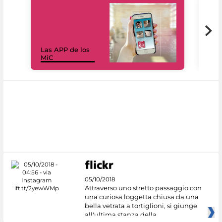
Las APP de los
I Mi
MiC
net
05/10/2018
Attraverso uno stretto passaggio con
una curiosa loggetta chiusa da una
bella vetrata a tortiglioni, si giunge
all'ultima stanza della