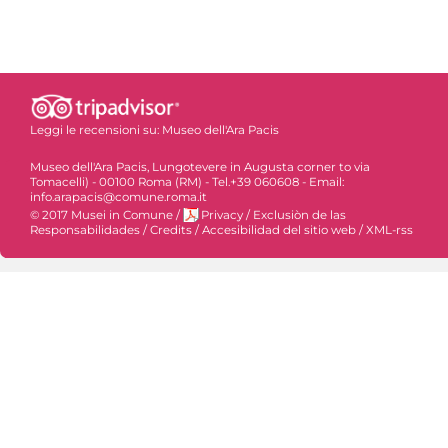
Leggi le recensioni su:
Museo dell'Ara Pacis
Museo dell'Ara Pacis, Lungotevere in Augusta corner to via
Tomacelli) - 00100 Roma (RM) - Tel.+39 060608 - Email:
info.arapacis@comune.roma.it
© 2017 Musei in Comune
/
Privacy
/
Exclusiòn de las
Responsabilidades
/
Credits
/
Accesibilidad del sitio web
/
XML-rss