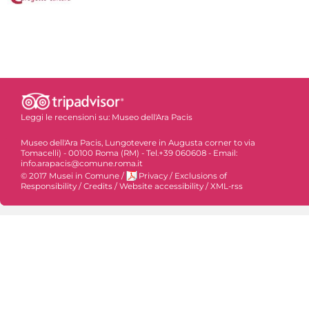
Leggi le recensioni su:
Museo dell'Ara Pacis
Museo dell'Ara Pacis, Lungotevere in Augusta corner to via
Tomacelli) - 00100 Roma (RM) - Tel.+39 060608 - Email:
info.arapacis@comune.roma.it
© 2017 Musei in Comune
/
Privacy
/
Exclusions of
Responsibility
/
Credits
/
Website accessibility
/
XML-rss