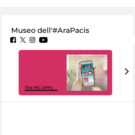
Museo dell'#AraPacis
MiC
The MiC APPs
net