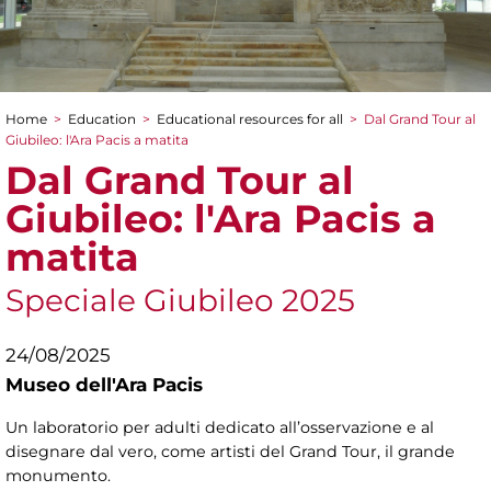
Home
>
Education
>
Educational resources for all
>
Dal Grand Tour al
You are here
Giubileo: l'Ara Pacis a matita
Dal Grand Tour al
Giubileo: l'Ara Pacis a
matita
Speciale Giubileo 2025
24/08/2025
Museo dell'Ara Pacis
Un laboratorio per adulti dedicato all’osservazione e al
disegnare dal vero, come artisti del Grand Tour, il grande
monumento.