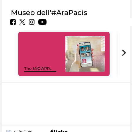
Museo dell'#AraPacis
MiC
The MiC APPs
net