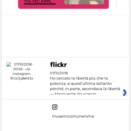
The MiC APPs
net
07/10/2018
Ho cercato la libertà più che la
potenza, e quest'ultima soltanto
perché, in parte, secondava la libertà.
— Marguerite Yourcenar
museiincomuneroma