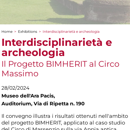
Home
>
Exhibitions
>
Interdisciplinarietà e archeologia
You are here
Interdisciplinarietà e
archeologia
Il Progetto BIMHERIT al Circo
Massimo
28/02/2024
Museo dell'Ara Pacis,
Auditorium, Via di Ripetta n. 190
Il convegno illustra i risultati ottenuti nell'ambito
del progetto BIMHERIT, applicato al caso studio
del Circo di Massenzio sulla via Appia antica.