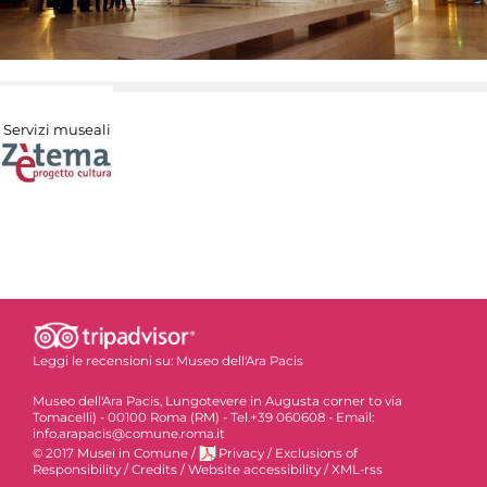
Servizi museali
Leggi le recensioni su:
Museo dell'Ara Pacis
Museo dell'Ara Pacis, Lungotevere in Augusta corner to via
Tomacelli) - 00100 Roma (RM) - Tel.+39 060608 - Email:
info.arapacis@comune.roma.it
© 2017 Musei in Comune
/
Privacy
/
Exclusions of
Responsibility
/
Credits
/
Website accessibility
/
XML-rss