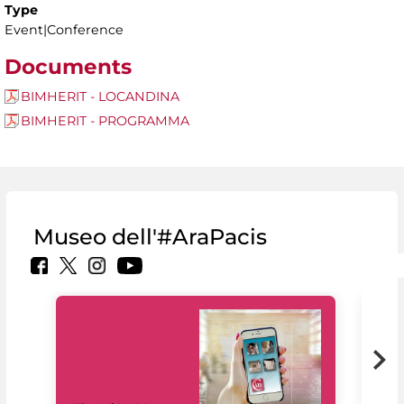
Type
Event|Conference
Documents
BIMHERIT - LOCANDINA
BIMHERIT - PROGRAMMA
Museo dell'#AraPacis
MiC