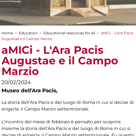
Home
>
Education
>
Educational resources for all
>
aMICi - L'Ara Pacis
You are here
Augustae e il Campo Marzio
aMICi - L'Ara Pacis
Augustae e il Campo
Marzio
20/02/2024
Museo dell'Ara Pacis,
La storia dell’Ara Pacis e del luogo di Roma in cui si decise di
erigerla: il Campo Marzio settentrionale.
L’incontro del mese di febbraio è pensato per scoprire
insieme la storia dell’Ara Pacis e del luogo di Roma in cui si
decise di erigerla: il Campo Marzio settentrionale. Fu questo