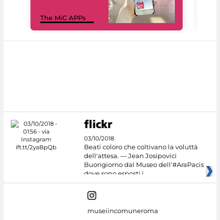
MiC
The MiC APPs
net
03/10/2018
Beati coloro che coltivano la voluttà
dell'attesa. — Jean Josipovici
Buongiorno dal Museo dell'#AraPacis
dove sono esposti i
museiincomuneroma