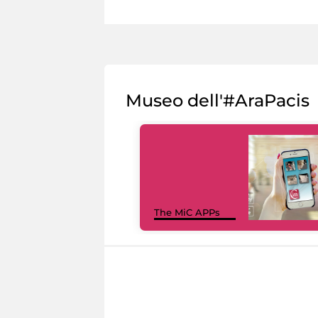
Museo dell'#AraPacis
The MiC APPs