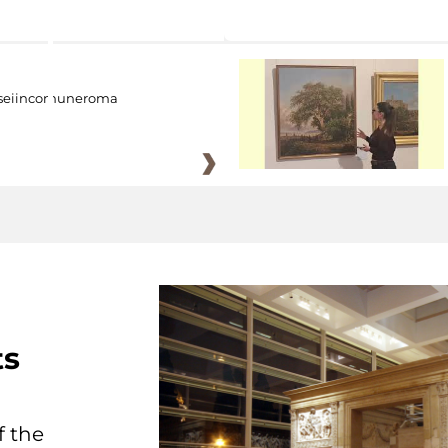
eiincomuneroma
ts
f the