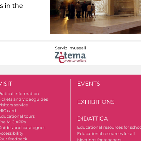
s in the
Servizi museali
VISIT
EVENTS
Pratical information
Tickets and videoguides
EXHIBITIONS
isitors service
MIC card
Educational tours
DIDATTICA
The MiC APPs
Educational resources for scho
Guides and catalogues
ccessibility
Educational resources for all
Your feedback
Meetings for teachers