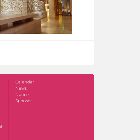
Calendar
News
Notice
Sponsor
ol