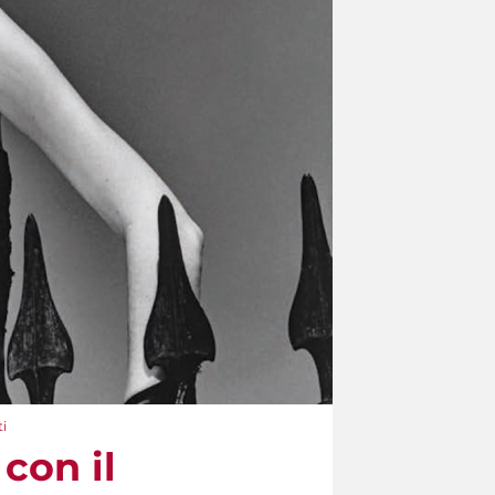
i
con il