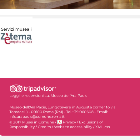
Servizi museali
Leggi le recensioni su:
Museo dell'Ara Pacis
Museo dell'Ara Pacis, Lungotevere in Augusta corner to via
Tomacelli) - 00100 Roma (RM) - Tel.+39 060608 - Email:
info.arapacis@comune.roma.it
© 2017 Musei in Comune
/
Privacy
/
Exclusions of
Responsibility
/
Credits
/
Website accessibility
/
XML-rss