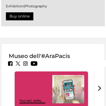
Exhibition|Photography
Buy online
Museo dell'#AraPacis
MiC
The MiC APPs
net