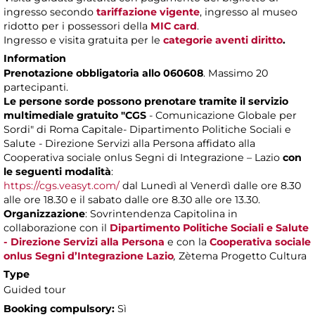
ingresso secondo
tariffazione vigente
, ingresso al museo
ridotto per i possessori della
MIC card
.
Ingresso e visita gratuita per le
categorie aventi diritto
.
Information
Prenotazione obbligatoria allo 060608
. Massimo 20
partecipanti.
Le persone sorde possono prenotare tramite il servizio
multimediale gratuito "CGS
- Comunicazione Globale per
Sordi" di Roma Capitale- Dipartimento Politiche Sociali e
Salute - Direzione Servizi alla Persona affidato alla
Cooperativa sociale onlus Segni di Integrazione – Lazio
con
le seguenti modalità
:
https://cgs.veasyt.com/
dal Lunedì al Venerdì dalle ore 8.30
alle ore 18.30 e il sabato dalle ore 8.30 alle ore 13.30.
Organizzazione
: Sovrintendenza Capitolina in
collaborazione con il
Dipartimento Politiche Sociali e Salute
- Direzione Servizi alla Persona
e con la
Cooperativa sociale
onlus Segni d’Integrazione Lazio
,
Zètema Progetto Cultura
Type
Guided tour
Booking compulsory:
Sì