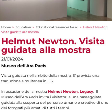
Home
>
Education
>
Educational resources for all
>
Helmut Newton.
You are here
Visita guidata alla mostra
Helmut Newton. Visita
guidata alla mostra
21/01/2024
Museo dell'Ara Pacis
Visita guidata nell'ambito della mostra. E' prevista una
traduzione simultanea in LIS.
In occasione della mostra
Helmut Newton. Legacy
, Il
Museo dell’Ara Pacis invita i visitatori a una passeggiata
guidata alla scoperta del percorso umano e creativo di uno
dei fotografi più amati di tutti i tempi.