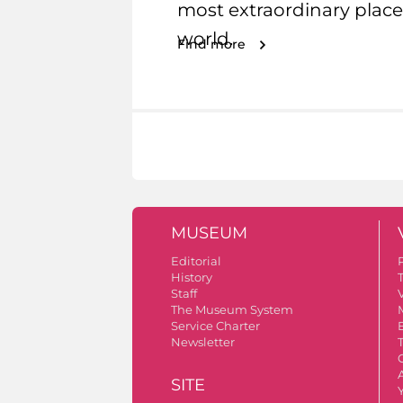
most extraordinary place
world.
Find more
MUSEUM
Editorial
History
Staff
V
The Museum System
Service Charter
Newsletter
A
SITE