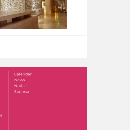
Calendar
News
Notice
Sponsor
ol