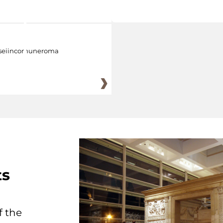
eiincomuneroma
ts
f the