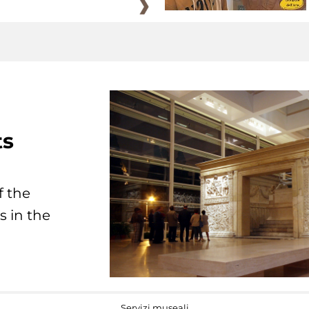
ts
f the
s in the
Servizi museali