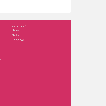
Calendar
News
Notice
Sponsor
ol