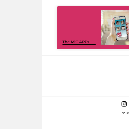
The MiC APPs
mus