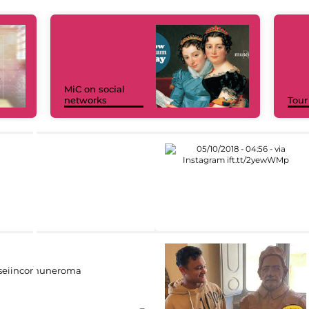
MiC on social
networks
Tour
eiincomuneroma