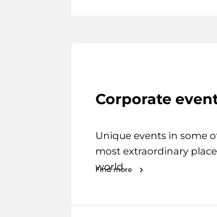
Corporate even
Unique events in some o
most extraordinary place
world.
Find more