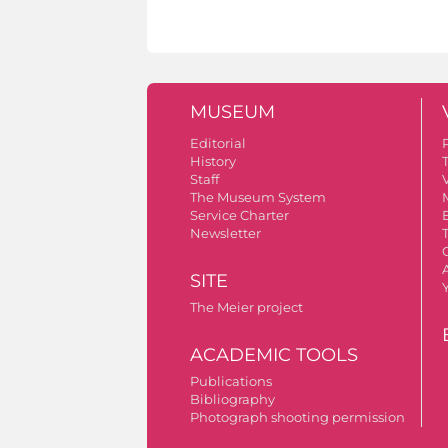
MUSEUM
Editorial
History
Staff
V
The Museum System
Service Charter
Newsletter
A
SITE
The Meier project
ACADEMIC TOOLS
Publications
Bibliography
Photograph shooting permission