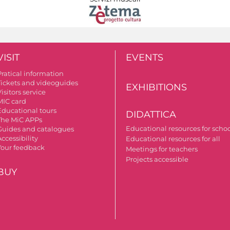
VISIT
EVENTS
Pratical information
Tickets and videoguides
EXHIBITIONS
isitors service
MIC card
Educational tours
DIDATTICA
The MiC APPs
Educational resources for scho
Guides and catalogues
ccessibility
Educational resources for all
Your feedback
Meetings for teachers
Projects accessible
BUY